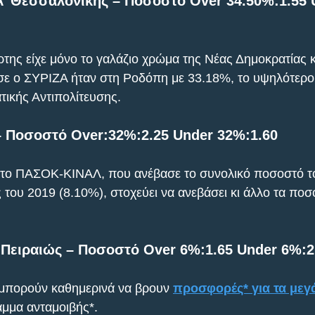
Α’ Θεσσαλονίκης – Ποσοστό Over 34.50%:1.55 
ρτης είχε μόνο το γαλάζιο χρώμα της Νέας Δημοκρατίας κ
ε ο ΣΥΡΙΖΑ ήταν στη Ροδόπη με 33.18%, το υψηλότερο
τικής Αντιπολίτευσης.
 Ποσοστό Over:32%:2.25 Under 32%:1.60
 το ΠΑΣΟΚ-ΚΙΝΑΛ, που ανέβασε το συνολικό ποσοστό το
 του 2019 (8.10%), στοχεύει να ανεβάσει κι άλλο τα ποσ
.
Πειραιώς – Ποσοστό Over 6%:1.65 Under 6%:2
 μπορούν καθημερινά να βρουν 
προσφορές* για τα μεγ
μμα ανταμοιβής*.