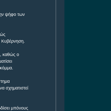
την ψήφο των 
θώς 
ι Κυβέρνηση.
, καθώς ο 
ατίσει 
κόμμα.
στημα 
να σχηματιστεί 
δίσει μπόνους 