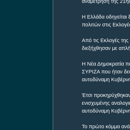
αναμέτρηση της 21η
Η Ελλάδα οδηγείται ξ
πολιτών στις Εκλογές
Από τις Εκλογές της
διεξήχθησαν με απλή
Η Νέα Δημοκρατία π
ΣΥΡΙΖΑ που ήταν δε
αυτοδύναμη Κυβέρνη
Έτσι προκηρύχθηκαν 
ενισχυμένης αναλογι
αυτοδύναμη Κυβέρν
Το πρώτο κόμμα ανάλ