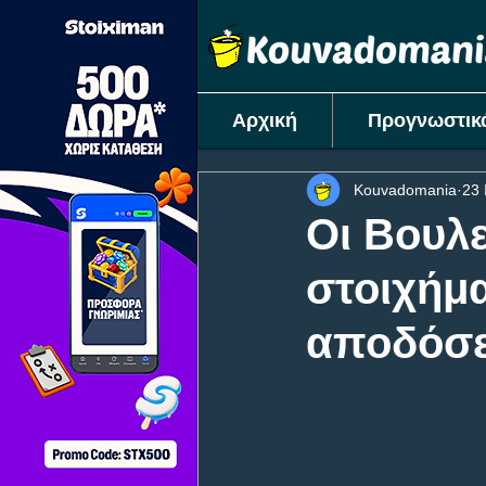
Αρχική
Προγνωστικ
Kouvadomania
23 
Οι Βουλε
στοιχήμα
αποδόσε