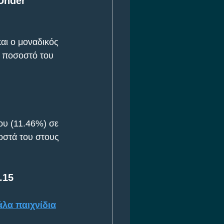
Under 
αι ο μοναδικός 
 ποσοστό του 
υ (11.46%) σε 
οστά του στους 
.15
άλα παιχνίδια