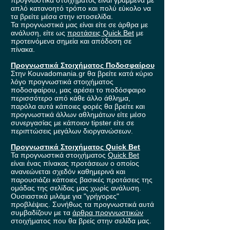
απλό κατανοητό τρόπο και πολύ εύκολο να
τα βρείτε μέσα στην ιστοσελίδα.
Τα προγνωστικά μας είναι είτε σε άρθρα με
ανάλυση, είτε ως
προτάσεις Quick Bet
με
προτεινόμενα σημεία και απόδοση σε
πίνακα.
Προγνωστικά Στοιχήματος Ποδοσφαίρου
Στην Kouvadomania.gr θα βρείτε κατά κύριο
λόγο προγνωστικά στοιχήματος
ποδοσφαίρου, μας αρέσει το ποδόσφαιρο
περισσότερο από κάθε άλλο άθλημα,
παρόλα αυτά κάποιες φορές θα βρείτε και
προγνωστικά άλλων αθλημάτων είτε μέσο
συνεργασίας με κάποιον tipster είτε σε
περιπτώσεις μεγάλων διοργανώσεων.
Προγνωστικά Στοιχήματος Quick Bet
Τα προγνωστικά στοιχήματος
Quick Bet
είναι ένας πίνακας προτάσεων ο οποίος
ανανεώνεται σχεδόν καθημερινά και
παρουσιάζει κάποιες βασικές προτάσεις της
ομάδας της σελίδας μας χωρίς ανάλυση.
Ουσιαστικά μιλάμε για "γρήγορες"
προβλέψεις. Συνήθως τα προγνωστικά αυτά
συμβαδίζουν με τα
άρθρα προγνωστικών
στοιχήματος που θα βρείς στην σελίδα μας.