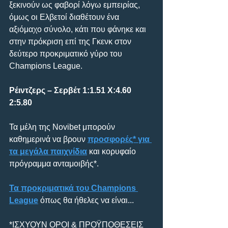
ξεκινούν ως φαβορί λόγω εμπειρίας, 
όμως οι Ελβετοί διαθέτουν ένα 
αξιόμαχο σύνολο, κάτι που φάνηκε και 
στην πρόκριση επί της Γκενκ στον 
δεύτερο προκριματικό γύρο του 
Champions League.
Ρέιντζερς – Σερβέτ 1:1.51 Χ:4.60 
2:5.80
Τα μέλη της Novibet μπορούν 
καθημερινά να βρουν 
προσφορές* για 
τα μεγάλα παιχνίδια
 και κορυφαίο 
πρόγραμμα ανταμοιβής*.
Τα προκριματικά του Champions 
League
 όπως θα ήθελες να είναι...
*ΙΣΧΥΟΥΝ ΟΡΟΙ & ΠΡΟΫΠΟΘΕΣΕΙΣ 