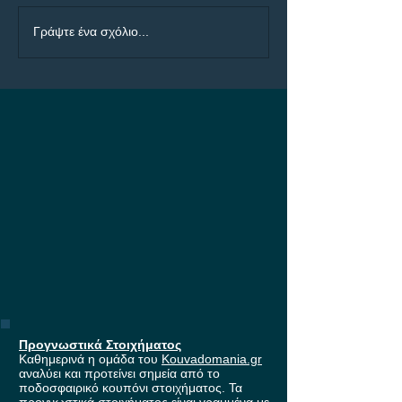
Προγνωστικά Ημέρας
ΠΑΟΚ - Άντερλε
Γράψτε ένα σχόλιο...
07/08
μάχη για τη εί
στους ομίλους 
Europa League,
έπαθλο* ανταμο
Stoiximan!
Προγνωστικά Στοιχήματος
Καθημερινά η ομάδα του
Kouvadomania.gr
αναλύει και προτείνει σημεία από το
ποδοσφαιρικό κουπόνι στοιχήματος. Τα
προγνωστικά στοιχήματος είναι γραμμένα με