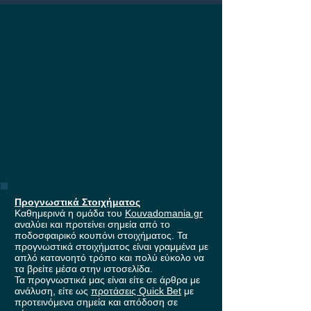
Europa League, με
έπαθλο* ανταμοιβής στη
Stoiximan!
Προγνωστικά Στοιχήματος
Καθημερινά η ομάδα του
Kouvadomania.gr
αναλύει και προτείνει σημεία από το
ποδοσφαιρικό κουπόνι στοιχήματος. Τα
προγνωστικά στοιχήματος είναι γραμμένα με
απλό κατανοητό τρόπο και πολύ εύκολο να
τα βρείτε μέσα στην ιστοσελίδα.
Τα προγνωστικά μας είναι είτε σε άρθρα με
ανάλυση, είτε ως
προτάσεις Quick Bet
με
προτεινόμενα σημεία και απόδοση σε