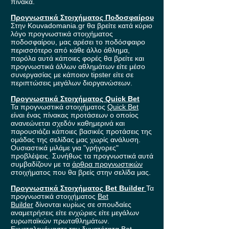
πίνακα.
Προγνωστικά Στοιχήματος Ποδοσφαίρου
Στην Kouvadomania.gr θα βρείτε κατά κύριο
λόγο προγνωστικά στοιχήματος
ποδοσφαίρου, μας αρέσει το ποδόσφαιρο
περισσότερο από κάθε άλλο άθλημα,
παρόλα αυτά κάποιες φορές θα βρείτε και
προγνωστικά άλλων αθλημάτων είτε μέσο
συνεργασίας με κάποιον tipster είτε σε
περιπτώσεις μεγάλων διοργανώσεων.
Προγνωστικά Στοιχήματος Quick Bet
Τα προγνωστικά στοιχήματος
Quick Bet
είναι ένας πίνακας προτάσεων ο οποίος
ανανεώνεται σχεδόν καθημερινά και
παρουσιάζει κάποιες βασικές προτάσεις της
ομάδας της σελίδας μας χωρίς ανάλυση.
Ουσιαστικά μιλάμε για "γρήγορες"
προβλέψεις. Συνήθως τα προγνωστικά αυτά
συμβαδίζουν με τα
άρθρα προγνωστικών
στοιχήματος που θα βρείς στην σελίδα μας.
Προγνωστικά Στοιχήματος Bet Builder
Τα
προγνωστικά στοιχήματος
Bet
Builder
δίνονται κυρίως σε σπουδαίες
αναμετρήσεις είτε ενχώριες είτε μεγάλων
ευρωπαϊκών πρωταθλημάτων.