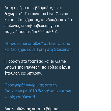
Αυτή η μέρα της εβδομάδας είναι 
ξεχωριστή. Το κοινό του Live Casino 
και του Στοιχήματος, συνδυάζει τις δύο 
επιλογές κι επιβραβεύεται για το 
παιχνίδι του με διπλό έπαθλο*.
-Διπλό super έπαθλο* σε Live Casino 
και Στοιχημα κάθε Τρίτη στη Stoiximan!
Η δράση στα τραπέζια και τα Game 
Shows της Playtech, τις Τρίτες φέρνει 
έπαθλο*, εις διπλούν.
Προσφορά* γνωριμίας από τη 
Stoiximan με 1010 δώρα* και κουπόνι 
χωρίς κατάθεση*!
Ακολουθώντας αυτά τα βήματα, 