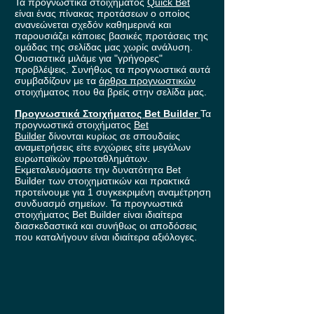
Τα προγνωστικά στοιχήματος
Quick Bet
είναι ένας πίνακας προτάσεων ο οποίος
ανανεώνεται σχεδόν καθημερινά και
παρουσιάζει κάποιες βασικές προτάσεις της
ομάδας της σελίδας μας χωρίς ανάλυση.
Ουσιαστικά μιλάμε για "γρήγορες"
προβλέψεις. Συνήθως τα προγνωστικά αυτά
συμβαδίζουν με τα
άρθρα προγνωστικών
στοιχήματος που θα βρείς στην σελίδα μας.
Προγνωστικά Στοιχήματος Bet Builder
Τα
προγνωστικά στοιχήματος
Bet
Builder
δίνονται κυρίως σε σπουδαίες
αναμετρήσεις είτε ενχώριες είτε μεγάλων
ευρωπαϊκών πρωταθλημάτων.
Εκμεταλευόμαστε την δυνατότητα Bet
Builder των στοιχηματικών και πρακτικά
προτείνουμε για 1 συγκεκριμένη αναμέτρηση
συνδυασμό σημείων. Τα προγνωστικά
στοιχήματος Bet Builder είναι ιδιαίτερα
διασκεδαστικά και συνήθως οι αποδόσεις
που καταλήγουν είναι ιδιαίτερα αξιόλογες.