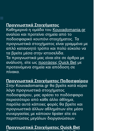
Προγνωστικά Στοιχήματος
Καθημερινά η ομάδα του
Kouvadomania.gr
αναλύει και προτείνει σημεία από το
ποδοσφαιρικό κουπόνι στοιχήματος. Τα
προγνωστικά στοιχήματος είναι γραμμένα με
απλό κατανοητό τρόπο και πολύ εύκολο να
τα βρείτε μέσα στην ιστοσελίδα.
Τα προγνωστικά μας είναι είτε σε άρθρα με
ανάλυση, είτε ως
προτάσεις Quick Bet
με
προτεινόμενα σημεία και απόδοση σε
πίνακα.
Προγνωστικά Στοιχήματος Ποδοσφαίρου
Στην Kouvadomania.gr θα βρείτε κατά κύριο
λόγο προγνωστικά στοιχήματος
ποδοσφαίρου, μας αρέσει το ποδόσφαιρο
περισσότερο από κάθε άλλο άθλημα,
παρόλα αυτά κάποιες φορές θα βρείτε και
προγνωστικά άλλων αθλημάτων είτε μέσο
συνεργασίας με κάποιον tipster είτε σε
περιπτώσεις μεγάλων διοργανώσεων.
Προγνωστικά Στοιχήματος Quick Bet