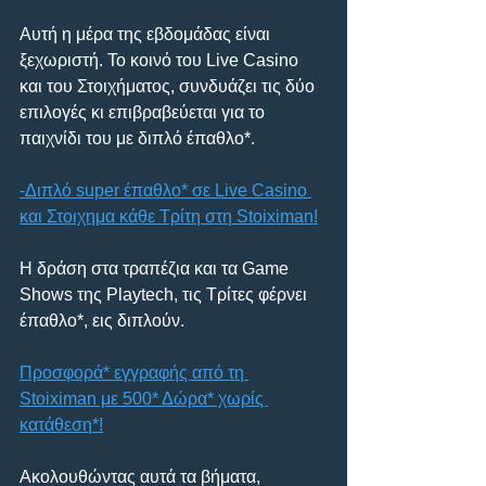
Αυτή η μέρα της εβδομάδας είναι 
ξεχωριστή. Το κοινό του Live Casino 
και του Στοιχήματος, συνδυάζει τις δύο 
επιλογές κι επιβραβεύεται για το 
παιχνίδι του με διπλό έπαθλο*.
-Διπλό super έπαθλο* σε Live Casino 
και Στοιχημα κάθε Τρίτη στη Stoiximan!
Η δράση στα τραπέζια και τα Game 
Shows της Playtech, τις Τρίτες φέρνει 
έπαθλο*, εις διπλούν.
Προσφορά* εγγραφής από τη 
Stoiximan με 500* Δώρα* χωρίς 
κατάθεση*!
Ακολουθώντας αυτά τα βήματα, 