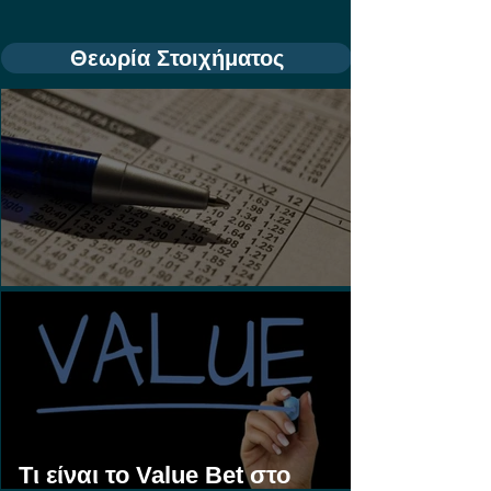
Θεωρία Στοιχήματος
Τι είναι τα Ασιατικά Χάντικαπ;
Τι είναι το Value Bet στο