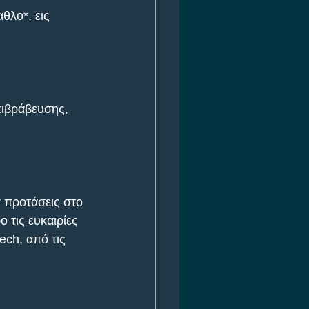
θλο*, εις 
πιβράβευσης, 
r προτάσεις στο 
 τις ευκαιρίες 
ech, από τις 