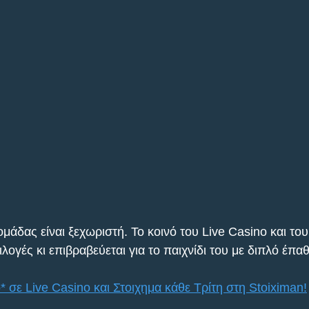
μάδας είναι ξεχωριστή. Το κοινό του Live Casino και του
ιλογές κι επιβραβεύεται για το παιχνίδι του με διπλό έπα
 σε Live Casino και Στοιχημα κάθε Τρίτη στη Stoiximan!