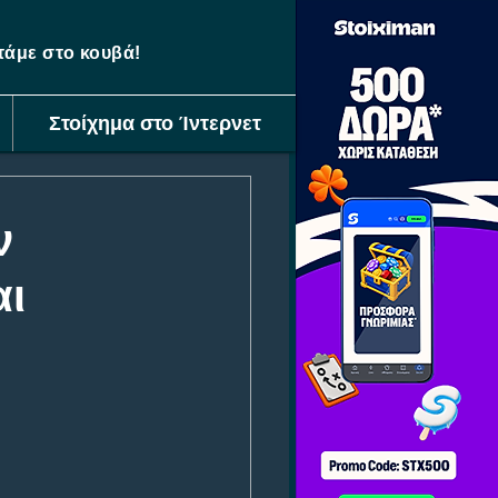
ετάμε στο κουβά!
Στοίχημα στο Ίντερνετ
ν
αι