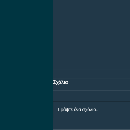
Σχόλια
Γράψτε ένα σχόλιο...
ΠΑΟΚ - Άντερλεχτ: Η μάχη