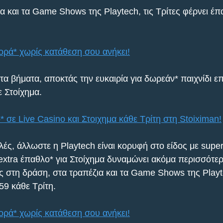
 και τα Game Shows της Playtech, τις Τρίτες φέρνει έπα
ά* χωρίς κατάθεση σου ανήκει!
α βήματα, αποκτάς την ευκαιρία για δωρεάν* παιχνίδι ε
ε Στοίχημα.
 σε Live Casino και Στοιχημα κάθε Τρίτη στη Stoiximan!
λές, άλλωστε η Playtech είναι κορυφή στο είδος με supe
extra έπαθλο* για Στοίχημα δυναμώνει ακόμα περισσότερο
ίς στη δράση, στα τραπέζια και τα Game Shows της Playt
:59 κάθε Τρίτη.
ά* χωρίς κατάθεση σου ανήκει!