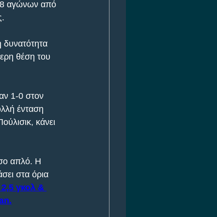
18 αγώνων από 
ς.
 δυνατότητα 
ερη θέση του 
αν 1-0 στον 
ολλή ένταση 
ούλισικ, κάνει 
σο απλό. Η 
σει στα όρια 
2,5 γκολ & 
an.