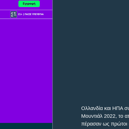
Ολλανδία και ΗΠΑ συ
Μουντιάλ 2022, το α
πέρασαν ως πρώτοι α