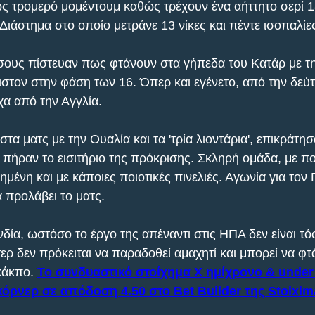
ως τρομερό μομέντουμ καθώς τρέχουν ένα αήττητο σερί 
 Διάστημα στο οποίο μετράνε 13 νίκες και πέντε ισοπαλίε
σους πίστευαν πως φτάνουν στα γήπεδα του Κατάρ με τη
στον στην φάση των 16. Όπερ και εγένετο, από την δεύτ
α από την Αγγλία.
α ματς με την Ουαλία και τα 'τρία λιοντάρια', επικράτησ
και πήραν το εισιτήριο της πρόκρισης. Σκληρή ομάδα, με π
ημένη και με κάποιες ποιοτικές πινελιές. Αγωνία για τον Π
 προλάβει το ματς.
δία, ωστόσο το έργο της απέναντι στις ΗΠΑ δεν είναι τό
ρ δεν πρόκειται να παραδοθεί αμαχητί και μπορεί να φτά
κάκπο. 
Το συνδυαστικό στοίχημα Χ ημίχρονο & under 
κόρνερ σε απόδοση 4.50 στο Bet Builder της Stoixim