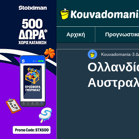
Αρχική
Προγνωστικ
Kouvadomania
3 Δ
Ολλανδία
Αυστραλί