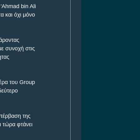
'Ahmad bin Ali 
 και όχι μόνο 
άροντας 
με συνοχή στις 
ητας 
έρα του Group 
δεύτερο 
υπέρβαση της 
ι τώρα φτάνει 