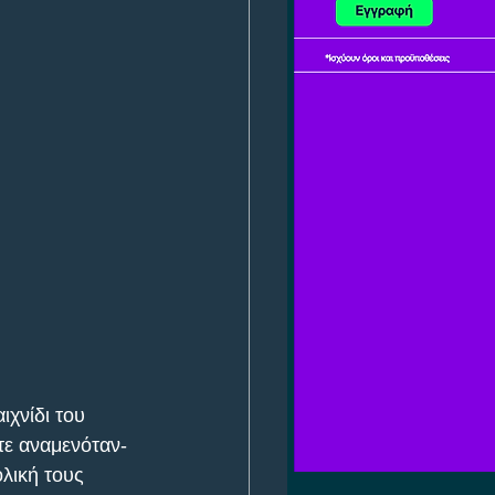
χνίδι του 
τε αναμενόταν- 
λική τους 