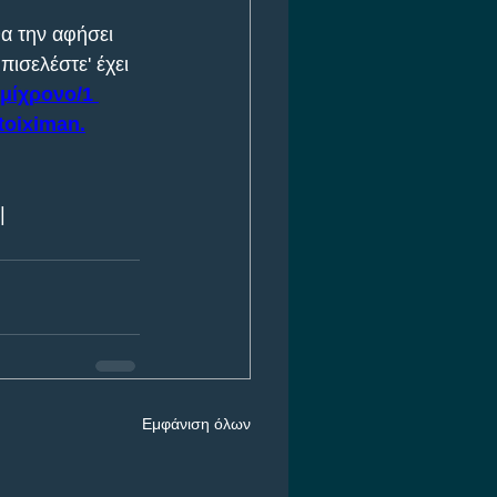
θα την αφήσει 
πισελέστε' έχει 
μίχρονο/1 
toiximan.
|
Εμφάνιση όλων