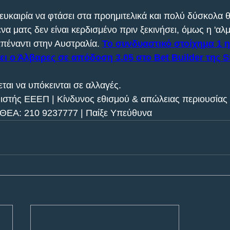
 ευκαιρία να φτάσει στα προημιτελικά και πολύ δύσκολα 
να ματς δεν είναι κερδισμένο πριν ξεκινήσει, όμως η 'αλμ
έναντι στην Αυστραλία. 
Το συνδυαστικό στοίχημα 1 η
ει ο Άλβαρες σε απόδοση 3.05 στο Bet Builder της S
ται να υπόκεινται σε αλλαγές.
ιστής ΕΕΕΠ | Κίνδυνος εθισμού & απώλειας περιουσίας 
ΘΕΑ: 210 9237777 | Παίξε Υπεύθυνα