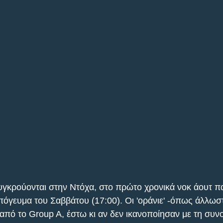
γκρούονται στην Ντόχα, στο πρώτο χρονικά νοκ άουτ παι
πόγευμα του Σαββάτου (17:00). Οι 'οράνιε' -όπως άλλωσ
πό το Group A, έστω κι αν δεν ικανοποίησαν με τη συνο