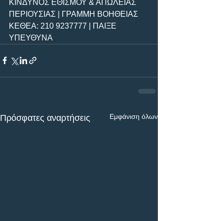
ΚΙΝΔΥΝΟΣ ΕΘΙΣΜΟΥ & ΑΠΩΛΕΙΑΣ 
ΠΕΡΙΟΥΣΙΑΣ | ΓΡΑΜΜΗ ΒΟΗΘΕΙΑΣ 
ΚΕΘΕΑ: 210 9237777 | ΠΑΙΞΕ 
ΥΠΕΥΘΥΝΑ
Εμφάνιση όλων
Πρόσφατες αναρτήσεις