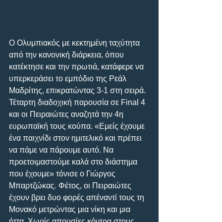
Ο Ολυμπιακός με κεκτημένη ταχύτητα 
από την κανονική διάρκεια, όπου 
κατέκτησε και την πρωτιά, κατάφερε να 
υπερκεράσει το εμπόδιο της Ρεάλ 
Μαδρίτης, επικρατώντας 3-1 στη σειρά. 
Τέταρτη διαδοχική παρουσία σε Final 4 
και οι Πειραιώτες αναζητά την 4η 
ευρωπαϊκή τους κούπα. «Εμείς έχουμε 
ένα παιχνίδι στον ημιτελικό και πρέπει 
να πάμε να πάρουμε αυτό. Να 
προετοιμαστούμε καλά στο διάστημα 
που έχουμε» τόνισε ο Γιώργος 
Μπαρτζώκας. Φέτος, οι Πειραιώτες 
έχουν βρει δυο φορές απέναντί τους τη 
Μονακό μετρώντας μια νίκη και μια 
ήττα. Χωρίς απουσίες κόντρα στους 