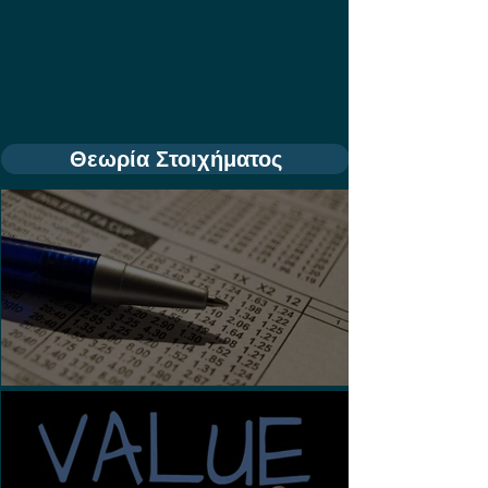
Θεωρία Στοιχήματος
Τι είναι τα Ασιατικά Χάντικαπ;