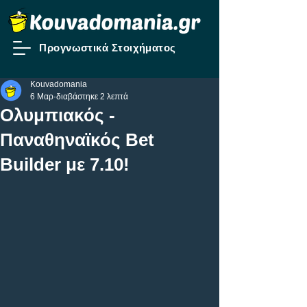
Προγνωστικά Στοιχήματος
Kouvadomania
6 Μαρ
διαβάστηκε 2 λεπτά
Ολυμπιακός -
Παναθηναϊκός Bet
Builder με 7.10!