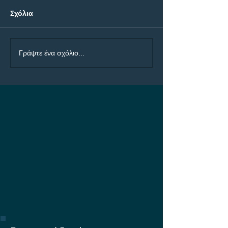
Σχόλια
ΠΑΟΚ - Άντερλεχτ: Η
ΠΑΟΚ - Άντερλε
Γράψτε ένα σχόλιο...
μάχη για τη είσοδο
Builder με 4.50!
στους ομίλους του
Europa League, με
έπαθλο* ανταμοιβής στη
Stoiximan!