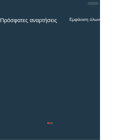
Εμφάνιση όλων
Πρόσφατες αναρτήσεις