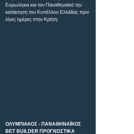
Ευρωλίγκα και τον Παναθηναϊκό την 
κατάκτηση του Κυπέλλου Ελλάδας πριν 
λίγες ημέρες στην Κρήτη. 
ΟΛΥΜΠΙΑΚΟΣ - ΠΑΝΑΘΗΝΑΪΚΟΣ 
BET BUILDER ΠΡΟΓΝΩΣΤΙΚΑ