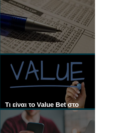
Τι είναι τα Ασιατικά Χάντικαπ;
Τι είναι το Value Bet στο
Στοίχημα;