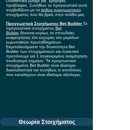
Ουσιαστικά μιλάμε για "γρήγορες"
προβλέψεις. Συνήθως τα προγνωστικά αυτά
συμβαδίζουν με τα
άρθρα προγνωστικών
στοιχήματος που θα βρείς στην σελίδα μας.
Προγνωστικά Στοιχήματος Bet Builder
Τα
προγνωστικά στοιχήματος
Bet
Builder
δίνονται κυρίως σε σπουδαίες
αναμετρήσεις είτε ενχώριες είτε μεγάλων
ευρωπαϊκών πρωταθλημάτων.
Εκμεταλευόμαστε την δυνατότητα Bet
Builder των στοιχηματικών και πρακτικά
προτείνουμε για 1 συγκεκριμένη αναμέτρηση
συνδυασμό σημείων. Τα προγνωστικά
στοιχήματος Bet Builder είναι ιδιαίτερα
διασκεδαστικά και συνήθως οι αποδόσεις
που καταλήγουν είναι ιδιαίτερα αξιόλογες.
Θεωρία Στοιχήματος