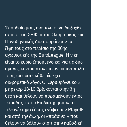
Σπουδαίο ματς αναμένεται να διεξαχθεί 
απόψε στο ΣΕΦ, όπου Ολυμπιακός και 
Παναθηναϊκός διασταυρώνουν τα… 
ξίφη τους στο πλαίσιο της 30ης 
αγωνιστικής της EuroLeague. H νίκη 
είναι το κύριο ζητούμενο και για τις δύο 
ομάδες κόντρα στον «αιώνιο» αντίπαλό 
τους, ωστόσο, κάθε μία έχει 
διαφορετικό λόγο. Οι «ερυθρόλευκοι» 
με ρεκόρ 18-10 βρίσκονται στην 3η 
θέση και θέλουν να παραμείνουν εντός 
τετράδας, όπου θα διατηρήσουν το 
πλεονέκτημα έδρας ενόψει των Playoffs 
και από την άλλη, οι «πράσινοι» που 
θέλουν να βάλουν στοπ στην καθοδική 