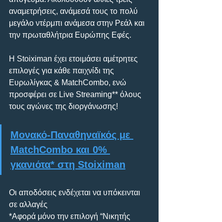
αναμετρήσεις, ανάμεσά τους το πολύ 
μεγάλο ντέρμπι ανάμεσα στην Ρεάλ και 
την πρωταθλήτρια Ευρώπης Εφές.
H Stoiximan έχει ετοιμάσει αμέτρητες 
επιλογές για κάθε παιχνίδι της 
Ευρωλίγκας & ΜatchCombo, ενώ 
προσφέρει σε Live Streaming** όλους 
τους αγώνες της διοργάνωσης!
Μονακό-Παναθηναϊκός με 
MatchCombo και 0% 
γκανιότα* στη Stoiximan
Οι αποδόσεις ενδέχεται να υπόκεινται 
σε αλλαγές
*Αφορά μόνο την επιλογή “Νικητής 