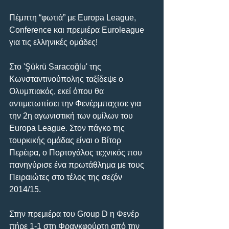
Πέμπτη “φωτιά” με Europa League, 
Conference και πρεμιέρα Euroleague 
για τις ελληνικές ομάδες!
Στο 'Şükrü Saracoğlu' της 
Κωνσταντινούπολης ταξίδεψε ο 
Ολυμπιακός, εκεί όπου θα 
αντιμετωπίσει την Φενέρμπαχτσε για 
την 2η αγωνιστική των ομίλων του 
Europa League. Στον πάγκο της 
τουρκικής ομάδας είναι ο Βίτορ 
Περέιρα, o Πορτογάλος τεχνικός που 
πανηγύρισε ένα πρωτάθλημα με τους 
Πειραιώτες στο τέλος της σεζόν 
2014/15.
Στην πρεμιέρα του Group D η Φενέρ 
πήρε 1-1 στη Φρανκφούρτη από την 