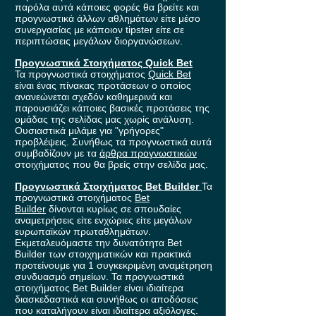
παρόλα αυτά κάποιες φορές θα βρείτε και
προγνωστικά άλλων αθλημάτων είτε μέσο
συνεργασίας με κάποιον tipster είτε σε
περιπτώσεις μεγάλων διοργανώσεων.
Προγνωστικά Στοιχήματος Quick Bet
Τα προγνωστικά στοιχήματος
Quick Bet
είναι ένας πίνακας προτάσεων ο οποίος
ανανεώνεται σχεδόν καθημερινά και
παρουσιάζει κάποιες βασικές προτάσεις της
ομάδας της σελίδας μας χωρίς ανάλυση.
Ουσιαστικά μιλάμε για "γρήγορες"
προβλέψεις. Συνήθως τα προγνωστικά αυτά
συμβαδίζουν με τα
άρθρα προγνωστικών
στοιχήματος που θα βρείς στην σελίδα μας.
Προγνωστικά Στοιχήματος Bet Builder
Τα
προγνωστικά στοιχήματος
Bet
Builder
δίνονται κυρίως σε σπουδαίες
αναμετρήσεις είτε ενχώριες είτε μεγάλων
ευρωπαϊκών πρωταθλημάτων.
Εκμεταλευόμαστε την δυνατότητα Bet
Builder των στοιχηματικών και πρακτικά
προτείνουμε για 1 συγκεκριμένη αναμέτρηση
συνδυασμό σημείων. Τα προγνωστικά
στοιχήματος Bet Builder είναι ιδιαίτερα
διασκεδαστικά και συνήθως οι αποδόσεις
που καταλήγουν είναι ιδιαίτερα αξιόλογες.