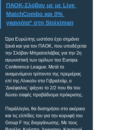
ΠΑΟΚ-Σλόβαν με με Live 
MatchCombo και 0% 
γκανιότα* στη Stoiximan
Ώρα Ευρώπης ωστόσο έχει σημάνει 
ξανά και για τον ΠΑΟΚ, που υποδέχεται 
την Σλόβαν Μπρατισλάβας για την 2η 
αγωνιστική των ομίλων του Europa 
Conference League. Μετά το 
αναμενόμενο τρίποντο της πρεμιέρας 
επί της Λίνκολν στο Γιβραλτάρ, ο 
'Δικέφαλος' ψάχνει το 2/2 που θα του 
δώσει σαφές προβάδισμα πρόκρισης.
Παράλληλα, θα διατηρήσει στο ακέραιο 
και τις ελπίδες του για την κορυφή του 
Group F της διοργάνωσης. Με τους 
Βαρέλα, Κρέσπο, Ίνγκασον, Καντουρί 