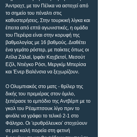
Άιντραχτ, με τον Πέλκα να αστοχεί από 
το σημείο του πέναλτι στις 
καθυστερήσεις. Στην τουρκική λίγκα και 
έπειτα από επτά αγωνιστικές, η ομάδα 
του Περέιρα είναι στην κορυφή της 
βαθμολογίας με 16 βαθμούς. Διαθέτει 
ένα γεμάτο ρόστερ, με παίκτες όπως οι 
Ατίλα Ζάλαϊ, Ιρφάν Καχβετσί, Μεσούτ 
Εζίλ, Ντιέγκο Ρόσι, Μεργκίμ Μπερίσα 
και Ένερ Βαλένσια να ξεχωρίζουν.
Ο Ολυμπιακός στο ματς - θρίλερ της 
δικής του πρεμιέρας στον όμιλο, 
ξεπέρασε το εμπόδιο της Αντβέρπ με το 
γκολ του Ρέαμπτσουκ λίγο πριν το 
φινάλε να γράφει το τελικό 2-1 στο 
Φάληρο. Οι 'ερυθρόλευκοι' στοχεύουν 
σε μια καλή πορεία στη φετινή 