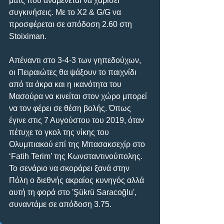
ματς που αναμένεται να χαρίσει 
συγκινήσεις. Με το X2 & G/G να 
προσφέρεται σε απόδοση 2.60 στη 
Stoiximan.
Απέναντι στο 3-4-3 των γηπεδούχων, 
οι Πειραιώτες θα ψάξουν το παιχνίδι 
από τα άκρα και η ικανότητα του 
Μασούρα να κινείται στον χώρο μπορεί 
να τον φέρει σε θέση βολής. Όπως 
έγινε στις 7 Αυγούστου του 2019, όταν 
πέτυχε το γκολ της νίκης του 
Ολυμπιακού επί της Μπασακσεχίρ στο 
‘Fatih Terim’ της Κωνσταντινούπολης. 
Το σενάριο να σκοράρει ξανά στην 
Πόλη ο διεθνής ακραίος κυνηγός αλλά 
αυτή τη φορά στο 'Şükrü Saracoğlu', 
συναντάμε σε απόδοση 3.75.