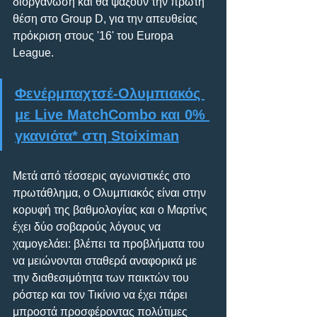
διοργάνωση και θα ψάξουν την πρώτη 
θέση στο Group D, για την απευθείας 
πρόκριση στους '16' του Europa 
League.
Φενέρμπαχτσέ-Ολυμπιακός 
με Live MatchCombo και 0% 
γκανιότα* στη Stoiximan
Μετά από τέσσερις αγωνιστικές στο 
πρωτάθλημα, ο Ολυμπιακός είναι στην 
κορυφή της βαθμολογίας και ο Μαρτίνς 
έχει δύο σοβαρούς λόγους να 
χαμογελάει: βλέπει τα προβλήματα του 
να μειώνονται σταθερά αναφορικά με 
την διαθεσιμότητα των παικτών του 
ρόστερ και τον Τικίνιο να έχει πάρει 
μπροστά προσφέροντας πολύτιμες 