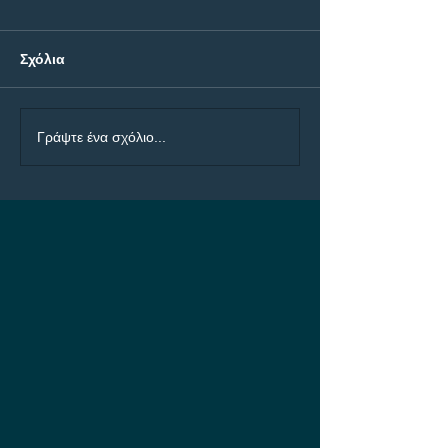
Σχόλια
Για την πρόκριση ο
Οι αναμετρήσει
Γράψτε ένα σχόλιο...
Ολυμπιακός με 500
Σαββατοκύριακ
Δώρα* χωρίς κατάθεση*
Stoiximan, με 
και super έπαθλο*
ανταμοιβής
ανταμοιβής!