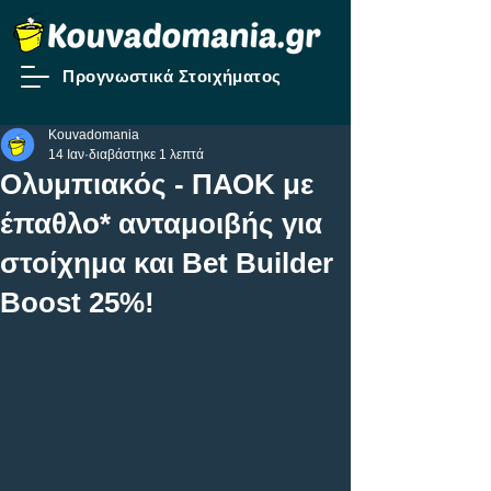
Προγνωστικά Στοιχήματος
Kouvadomania
14 Ιαν
διαβάστηκε 1 λεπτά
Ολυμπιακός - ΠΑΟΚ με
έπαθλο* ανταμοιβής για
στοίχημα και Bet Builder
Boost 25%!