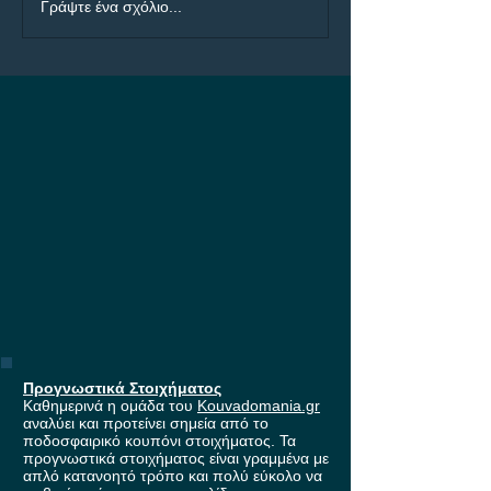
Προγνωστικά Ημέρας
ΠΑΟΚ - Άντερλε
Γράψτε ένα σχόλιο...
07/08
μάχη για τη εί
στους ομίλους 
Europa League,
έπαθλο* ανταμο
Stoiximan!
Προγνωστικά Στοιχήματος
Καθημερινά η ομάδα του
Kouvadomania.gr
αναλύει και προτείνει σημεία από το
ποδοσφαιρικό κουπόνι στοιχήματος. Τα
προγνωστικά στοιχήματος είναι γραμμένα με
απλό κατανοητό τρόπο και πολύ εύκολο να