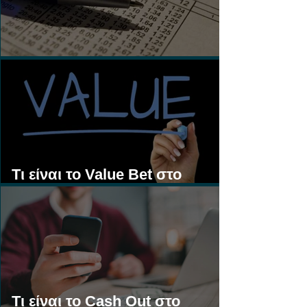
Τι είναι τα Ασιατικά Χάντικαπ;
Τι είναι το Value Bet στο
Στοίχημα;
Τι είναι το Cash Out στο