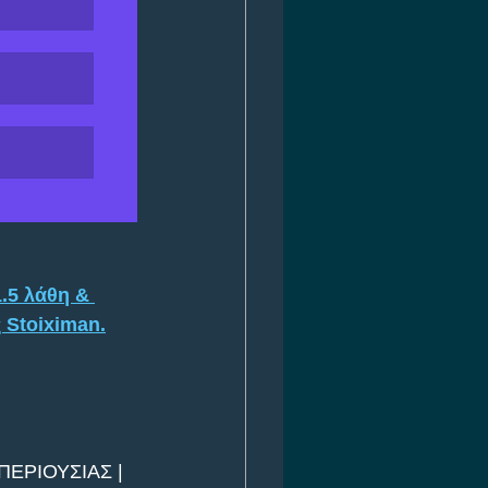
.5 λάθη & 
 Stoiximan.
ΕΡΙΟΥΣΙΑΣ | 