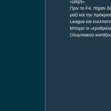
«μάχη».
Πριν το F4, πήραν δ
μαζί και την πρόκρισ
League και ευελπιστεί
Μπορεί οι «ερυθρόλε
Ολυμπιακού κοιτάζουν