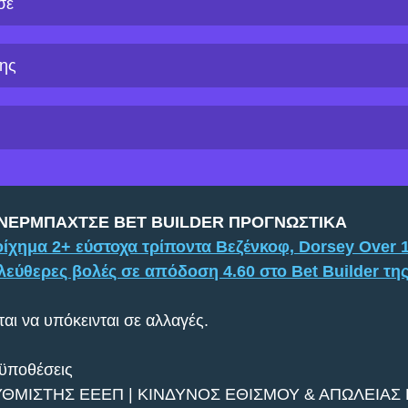
σε
ης
ΕΝΕΡΜΠΑΧΤΣΕ BET BUILDER ΠΡΟΓΝΩΣΤΙΚΑ
ίχημα 2+ εύστοχα τρίποντα Βεζένκοφ, Dorsey Over 1
ελεύθερες βολές σε απόδοση 4.60 στο Bet Builder της
αι να υπόκεινται σε αλλαγές.
οϋποθέσεις
ΥΘΜΙΣΤΗΣ ΕΕΕΠ | ΚΙΝΔΥΝΟΣ ΕΘΙΣΜΟΥ & ΑΠΩΛΕΙΑΣ Π