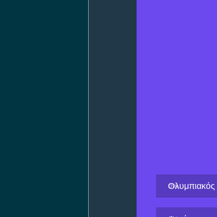
Ολυμπιακός
0
%