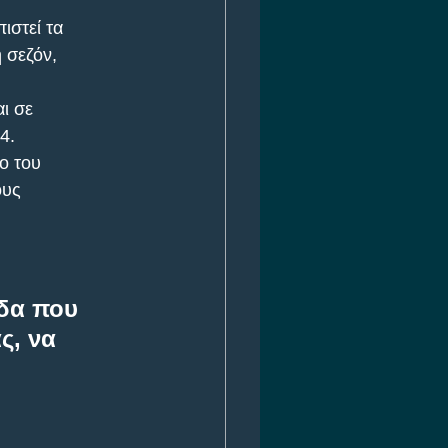
στεί τα 
 σεζόν, 
ι σε 
4.
ο του 
ους 
άδα που 
ς, να 