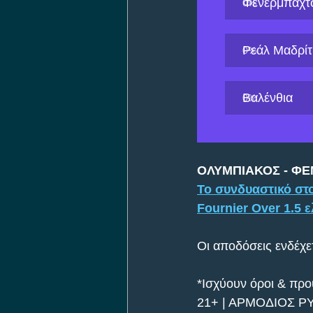
Φενέρμπαχτ
0
%
Ρεάλ Μαδρίτ
0
%
Βαλένθια
0
%
ΟΛΥΜΠΙΑΚΟΣ - Φ
Το συνδυαστικό στο
Fournier Over 1.5 
Οι αποδόσεις ενδέχετ
*Ισχύουν όροι & πρ
21+ | ΑΡΜΟΔΙΟΣ Ρ