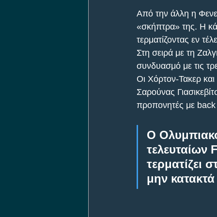
Από την άλλη η Φενε
«σκήπτρα» της. Η κά
τερματίζοντας εν τέλ
Στη σειρά με τη Ζαλγ
συνδυασμό με τις τρε
Οι Χόρτον-Τακερ και
Σαρούνας Γιασικεβίτσ
προπονητές με back 
Ο Ολυμπιακό
τελευταίων F
τερματίζει σ
μην κατακτά