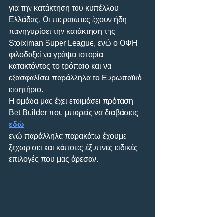
για την κατάκτηση του κυπέλλου 
Ελλάδας. Οι πειραιώτες έχουν ήδη 
πανηγυρίσει την κατάκτηση της 
Stoiximan Super League, ενώ ο ΟΦΗ 
φιλοδοξεί να γράψει ιστορία 
κατακτόντας το τρόπαιο και να 
εξασφαλίσει παράλληλα το Ευρωπαϊκό 
εισητήριο.
H ομάδα μας έχει ετοιμάσει πρόταση 
Bet Builder που μπορείς να διαβάσεις 
εδώ
ενώ παράλληλα παρακάτω έχουμε 
ξεχωρίσει και κάποιες έξυπνες ειδικές 
επιλογές που μας άρεσαν.