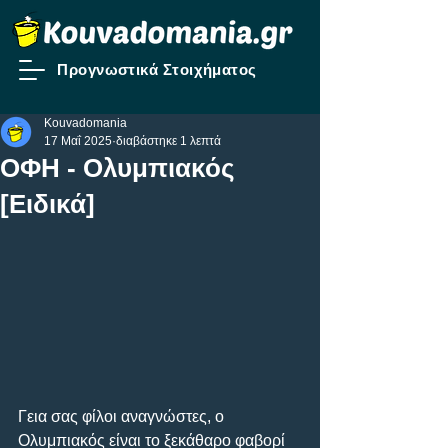
Προγνωστικά Στοιχήματος
Kouvadomania
17 Μαΐ 2025
διαβάστηκε 1 λεπτά
ΟΦΗ - Ολυμπιακός
[Ειδικά]
Γεια σας φίλοι αναγνώστες, ο 
Ολυμπιακός είναι το ξεκάθαρο φαβορί 