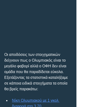
Οι αποδόσεις των στοιχηματικών 
δείχνουν πως ο Ολυμπιακός είναι το 
μεγάλο φαβορί αλλά ο ΟΦΗ δεν είναι 
ομάδα που θα παραδίδεται εύκολα.
Εξετάζοντας τα στατιστικά καταλήξαμε 
σε κάποια ειδικά στοιχήματα τα οποία 
θα βρείς παρακάτω:
Νίκη Ολυμπιακού με 1 γκολ 
διαφορά στο 3.70