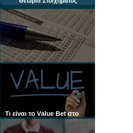
Θεωρία Στοιχήματος
Τι είναι τα Ασιατικά Χάντικαπ;
Τι είναι το Value Bet στο
Στοίχημα;