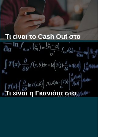
Τι είναι το Cash Out στο
Στοίχημα;
Τι είναι η Γκανιότα στο
Στοίχημα;