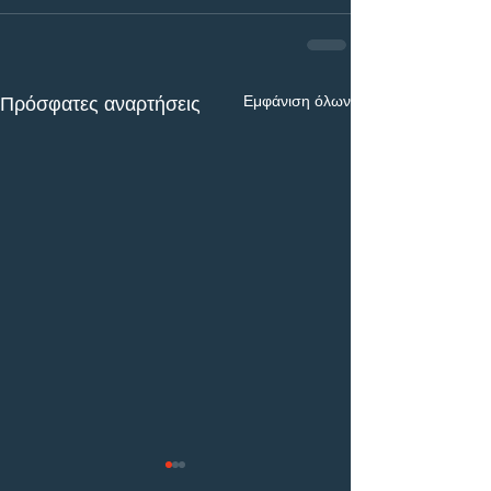
Εμφάνιση όλων
Πρόσφατες αναρτήσεις