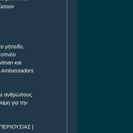
ώσουν 
το γήπεδο, 
οπνέει 
iman και 
R Ambassadors 
 με ανθρώπους 
αμη για την 
ΕΡΙΟΥΣΙΑΣ | 