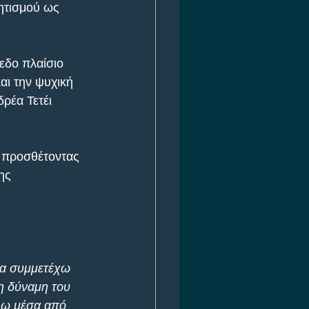
ητισμού ως 
εδο πλαίσιο 
αι την ψυχική 
ρέα Τετέι 
 προσθέτοντας 
ης 
να συμμετέχω 
η δύναμη του 
έλω μέσα από 