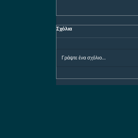
Σχόλια
Γράψτε ένα σχόλιο...
ΠΑΟΚ - Άντερλεχτ: Η μάχη
για τη είσοδο στους ομίλους
του Europa League, με
έπαθλο* ανταμοιβής στη
Stoiximan!