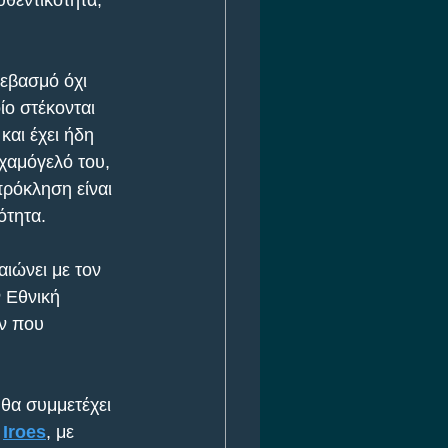
θεντικότητα, 
σεβασμό όχι 
ίο στέκονται 
και έχει ήδη 
χαμόγελό του, 
πρόκληση είναι 
ότητα.
ιώνει με τον 
 Εθνική 
ν που 
θα συμμετέχει 
 
Iroes
, με 