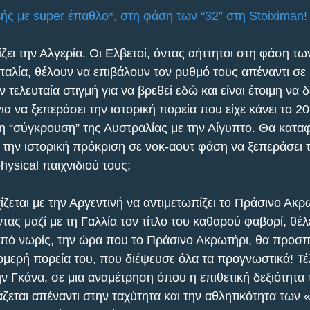
ς με super έπαθλο*, στη φάση των “32” στη Stoiximan!
ζει την Αλγερία. Οι Ελβετοί, όντας αήττητοι στη φάση τω
οπαλία, θέλουν να επιβάλουν τον ρυθμό τους απέναντι σε 
 τελευταία στιγμή για να βρεθεί εδώ και είναι έτοιμη να 
ια να ξεπεράσει την ιστορική πορεία που είχε κάνει το 20
 η “σύγκρουση” της Αυστραλίας με την Αίγυπτο. Θα καταφ
ά την ιστορική πρόκριση σε νοκ-αουτ φάση να ξεπεράσει 
ysical παιχνιδιού τους;
εται με την Αργεντινή να αντιμετωπίζει το Πράσινο Ακρω
ας μαζί με τη Γαλλία τον τίτλο του καθαρού φαβορί, θέλε
 από νωρίς, την ώρα που το Πράσινο Ακρωτήρι, θα προσπα
ομερή πορεία του, που διέψευσε όλα τα προγνωστικά! Τέ
ν Γκάνα, σε μια αναμέτρηση όπου η επιθετική δεξιότητα 
ζεται απέναντι στην ταχύτητα και την αθλητικότητα των