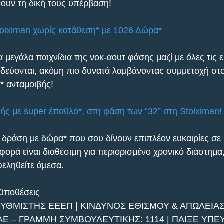
ουν τη δική τους υπέρβαση! 
toiximan χωρίς κατάθεση* με 1026 Δώρα*
τα μεγάλα παιχνίδια της νοκ-αουτ φάσης μαζί με όλες τις ε
εύονται, ακόμη πιο δυνατά λαμβάνοντας συμμετοχή στο 
* ανταμοιβής! 
ς με super έπαθλο*, στη φάση των “32” στη Stoiximan!
 δράση με δώρα* που σου δίνουν επιπλέον ευκαιρίες σε 
ορά είναι διαθέσιμη για περιορισμένο χρονικό διάστημα,
φεληθείτε άμεσα.
οϋποθέσεις
ΡΥΘΜΙΣΤΗΣ ΕΕΕΠ | ΚΙΝΔΥΝΟΣ ΕΘΙΣΜΟΥ & ΑΠΩΛΕΙΑ
ΑΕ – ΓΡΑΜΜΗ ΣΥΜΒΟΥΛΕΥΤΙΚΗΣ: 1114 | ΠΑΙΞΕ ΥΠ