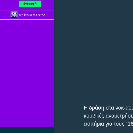
Η δράση στα νοκ-αου
κομβικές αναμετρήσε
εισιτήρια για τους “16