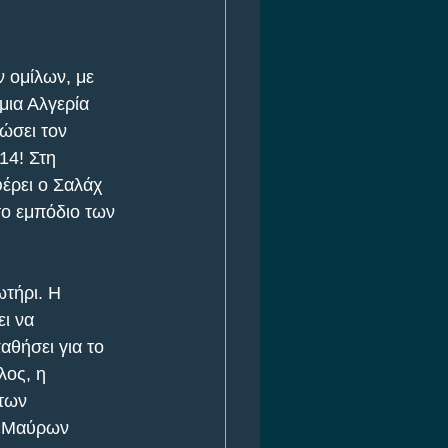
ν ομίλων, με 
μια Αλγερία 
δώσει τον 
14! Στη 
έρει ο Σαλάχ 
το εμπόδιο των 
τήρι. Η 
ι να 
θήσει για το 
λος, η 
των 
 «Μαύρων 