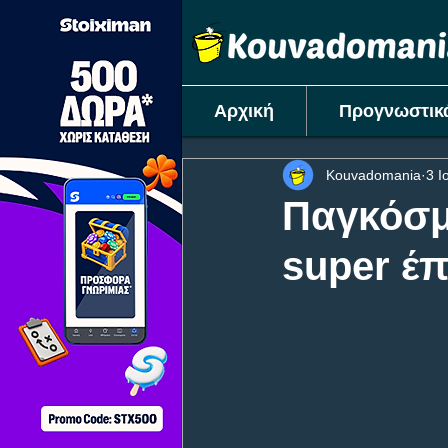
Αρχική
Προγνωστικ
Kouvadomania
3 Ι
Παγκόσμι
super έπ