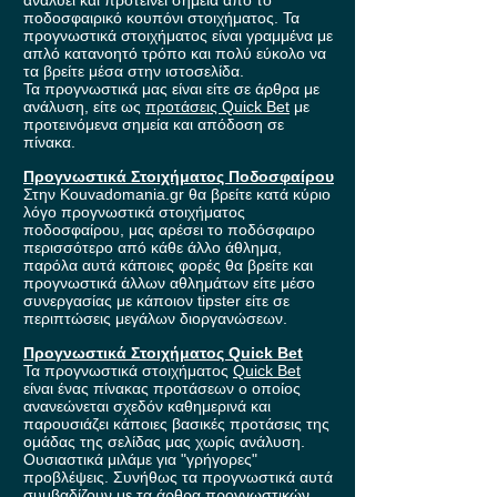
αναλύει και προτείνει σημεία από το
ποδοσφαιρικό κουπόνι στοιχήματος. Τα
προγνωστικά στοιχήματος είναι γραμμένα με
απλό κατανοητό τρόπο και πολύ εύκολο να
τα βρείτε μέσα στην ιστοσελίδα.
Τα προγνωστικά μας είναι είτε σε άρθρα με
ανάλυση, είτε ως
προτάσεις Quick Bet
με
προτεινόμενα σημεία και απόδοση σε
πίνακα.
Προγνωστικά Στοιχήματος Ποδοσφαίρου
Στην Kouvadomania.gr θα βρείτε κατά κύριο
λόγο προγνωστικά στοιχήματος
ποδοσφαίρου, μας αρέσει το ποδόσφαιρο
περισσότερο από κάθε άλλο άθλημα,
παρόλα αυτά κάποιες φορές θα βρείτε και
προγνωστικά άλλων αθλημάτων είτε μέσο
συνεργασίας με κάποιον tipster είτε σε
περιπτώσεις μεγάλων διοργανώσεων.
Προγνωστικά Στοιχήματος Quick Bet
Τα προγνωστικά στοιχήματος
Quick Bet
είναι ένας πίνακας προτάσεων ο οποίος
ανανεώνεται σχεδόν καθημερινά και
παρουσιάζει κάποιες βασικές προτάσεις της
ομάδας της σελίδας μας χωρίς ανάλυση.
Ουσιαστικά μιλάμε για "γρήγορες"
προβλέψεις. Συνήθως τα προγνωστικά αυτά
συμβαδίζουν με τα
άρθρα προγνωστικών