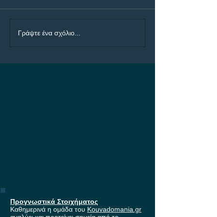
ΠΑΟΚ - Άντερλεχτ Bet
Ολυμπιακός - Ν
Γράψτε ένα σχόλιο...
Builder με 4.50!
Bet Builder με 5
Προγνωστικά Στοιχήματος
Καθημερινά η ομάδα του
Kouvadomania.gr