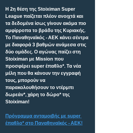
Η 2η θέση της Stoiximan Super 
League παίζεται πλέον ανοιχτά και 
τα δεδομένα ίσως γίνουν ακόμα πιο 
αμφίρροπα το βράδυ της Κυριακής. 
Το Παναθηναϊκός - ΑΕΚ κάνει σέντρα 
με διαφορά 3 βαθμών ανάμεσα στις 
δύο ομάδες. Ο αγώνας παίζει στη 
Stoiximan με Mission που 
προσφέρει super έπαθλο*. Τα νέα 
μέλη που θα κάνουν την εγγραφή 
τους, μπορούν να 
παρακολουθήσουν το ντέρμπι 
δωρεάν*, χάρη το δώρο* της 
Stoiximan!
Πρόγραμμα ανταμοιβής με super 
έπαθλο* στο Παναθηναϊκός - ΑΕΚ!