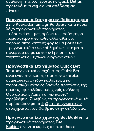
ανάλυση, είτε ως
προτάσεις Quick Bet
με
προτεινόμενα σημεία και απόδοση σε
πίνακα.
Προγνωστικά Στοιχήματος Ποδοσφαίρου
Στην Kouvadomania.gr θα βρείτε κατά κύριο
λόγο προγνωστικά στοιχήματος
ποδοσφαίρου, μας αρέσει το ποδόσφαιρο
περισσότερο από κάθε άλλο άθλημα,
παρόλα αυτά κάποιες φορές θα βρείτε και
προγνωστικά άλλων αθλημάτων είτε μέσο
συνεργασίας με κάποιον tipster είτε σε
περιπτώσεις μεγάλων διοργανώσεων.
Προγνωστικά Στοιχήματος Quick Bet
Τα προγνωστικά στοιχήματος
Quick Bet
είναι ένας πίνακας προτάσεων ο οποίος
ανανεώνεται σχεδόν καθημερινά και
παρουσιάζει κάποιες βασικές προτάσεις της
ομάδας της σελίδας μας χωρίς ανάλυση.
Ουσιαστικά μιλάμε για "γρήγορες"
προβλέψεις. Συνήθως τα προγνωστικά αυτά
συμβαδίζουν με τα
άρθρα προγνωστικών
στοιχήματος που θα βρείς στην σελίδα μας.
Προγνωστικά Στοιχήματος Bet Builder
Τα
προγνωστικά στοιχήματος
Bet
Builder
δίνονται κυρίως σε σπουδαίες