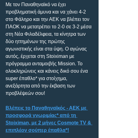
Με τον Παναθηναϊκό να έχει 
προβληματική άμυνα και να χάνει 4-2 
στο Φάληρο και την ΑΕΚ να βλέπει τον 
ΠΑΟΚ να μετατρέπει το 2-0 σε 3-2 μέσα 
στη Νέα Φιλαδέλφεια, τα κίνητρα των 
δύο ηττημένων της πρώτης 
αγωνιστικής είναι στα ύψη. Ο αγώνας 
αυτός, έρχεται στη Stoiximan με 
πρόγραμμα ανταμοιβής Mission. Το 
ολοκληρώνεις και κάνεις δικό σου ένα 
super έπαθλο* για στοίχημα, 
ανεξάρτητα από την έκβαση των 
προβλέψεών σου!
Βλέπεις το Παναθηναϊκός - ΑΕΚ με 
προσφορά γνωριμίας* από τη 
Stoiximan, με 2 μήνες Cosmote TV & 
επιπλέον σούπερ έπαθλα*!