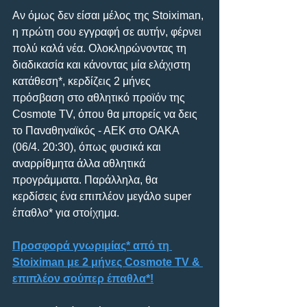
Αν όμως δεν είσαι μέλος της Stoiximan, 
η πρώτη σου εγγραφή σε αυτήν, φέρνει 
πολύ καλά νέα. Ολοκληρώνοντας τη 
διαδικασία και κάνοντας μία ελάχιστη 
κατάθεση*, κερδίζεις 2 μήνες 
πρόσβαση στο αθλητικό προϊόν της 
Cosmote TV, όπου θα μπορείς να δεις 
το Παναθηναϊκός - ΑΕΚ στο ΟΑΚΑ 
(06/4. 20:30), όπως φυσικά και 
αναρρίθμητα άλλα αθλητικά 
προγράμματα. Παράλληλα, θα 
κερδίσεις ένα επιπλέον μεγάλο super 
έπαθλο* για στοίχημα. 
Προσφορά γνωριμίας* από τη 
Stoiximan με 2 μήνες Cosmote TV & 
επιπλέον σούπερ έπαθλα*!