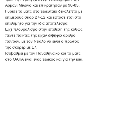
Αρμάνι Μιλάνο και επικράτησαν με 90-85.
Γύρισε το ματς στο τελευταίο δεκάλεπτο με 
επιμέρους σκορ 27-12 και έφτασε έτσι στο 
επιθυμητό για την ίδια αποτέλεσμα.
Είχε πλουραλισμό στην επίθεση της καθώς 
πέντε παίκτες της είχαν διψήφιο αριθμό 
πόντων, με τον Ντιαλό να είναι ο πρώτος 
της σκόρερ με 17.
Ισοβαθμεί με τον Παναθηναϊκό και το ματς 
στο ΟΑΚΑ είναι ένας τελικός και για την ίδια.