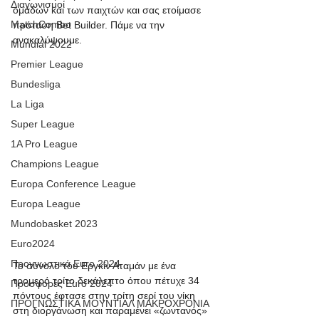
Διαγωνισμοί
ομάδων και των παιχτών και σας ετοίμασε 
MatchCombo
πρόταση Bet Builder. Πάμε να την 
ανακαλύψουμε.
Mundial 2022
Premier League
Bundesliga
La Liga
Super League
1A Pro League
Champions League
Europa Conference League
Europa League
Mundobasket 2023
Euro2024
Προγνωστικά Euro 2024
Το σύνολο του Εργκίν Αταμάν με ένα 
τρομερό τρίτο δεκάλεπτο όπου πέτυχε 34 
Προσφορές Euro 2024
πόντους έφτασε στην τρίτη σερί του νίκη 
ΠΡΟΓΝΩΣΤΙΚΑ ΜΟΥΝΤΙΑΛ ΜΑΚΡΟΧΡΟΝΙΑ
στη διοργάνωση και παραμένει «ζωντανός» 