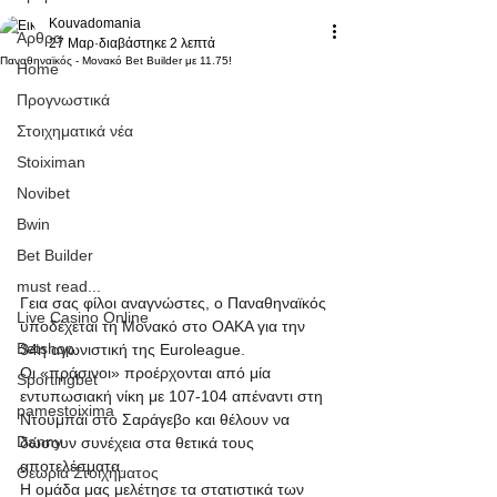
Kouvadomania
Άρθρα
27 Μαρ
διαβάστηκε 2 λεπτά
Παναθηναϊκός - Μονακό Bet Builder με 11.75!
Home
Προγνωστικά
Στοιχηματικά νέα
Stoiximan
Novibet
Bwin
Bet Builder
must read...
Γεια σας φίλοι αναγνώστες, o Παναθηναϊκός 
Live Casino Online
υποδέχεται τη Μονακό στο ΟΑΚΑ για την 
Betshop
34η αγωνιστική της Euroleague.
Οι «πράσινοι» προέρχονται από μία 
Sportingbet
εντυπωσιακή νίκη με 107-104 απέναντι στη 
pamestoixima
Ντουμπάι στο Σαράγεβο και θέλουν να 
Danny
δώσουν συνέχεια στα θετικά τους 
αποτελέσματα.
Θεωρία Στοιχήματος
Η ομάδα μας μελέτησε τα στατιστικά των 