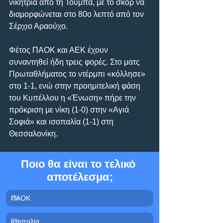
νικήτρια από τη Τούμπα, με το σκορ να 
διαμορφώνεται στο 80ο λεπτό από τον 
Σέρχιο Αραούχο.
Φέτος ΠΑΟΚ και ΑΕΚ έχουν 
συναντηθεί ήδη τρεις φορές. Στο ματς 
Πρωταθλήματος το ντέρμπι «κόλλησε» 
στο 1-1, ενώ στην προημιτελική φάση 
του Κυπέλλου η «Ένωση» πήρε την 
πρόκριση με νίκη (1-0) στην «Αγιά 
Σοφιά» και ισοπαλία (1-1) στη 
Θεσσαλονίκη.
Ποιο θα είναι το τελικό 
αποτέλεσμα;
ΠΑΟΚ
0
%
Ισοπαλία
0
%