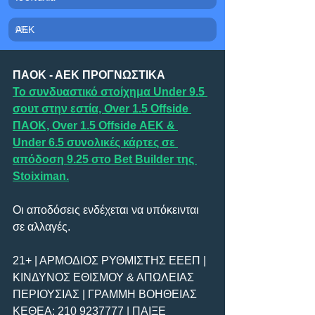
ΑΕΚ
0
%
ΠΑΟΚ - ΑΕΚ ΠΡΟΓΝΩΣΤΙΚΑ
Το συνδυαστικό στοίχημα Under 9.5 
σουτ στην εστία, Over 1.5 Offside 
ΠΑΟΚ, Over 1.5 Offside ΑΕΚ & 
Under 6.5 συνολικές κάρτες σε 
απόδοση 9.25 στο Bet Builder της 
Stoiximan.
Οι αποδόσεις ενδέχεται να υπόκεινται 
σε αλλαγές.
21+ | ΑΡΜΟΔΙΟΣ ΡΥΘΜΙΣΤΗΣ ΕΕΕΠ | 
ΚΙΝΔΥΝΟΣ ΕΘΙΣΜΟΥ & ΑΠΩΛΕΙΑΣ 
ΠΕΡΙΟΥΣΙΑΣ | ΓΡΑΜΜΗ ΒΟΗΘΕΙΑΣ 
ΚΕΘΕΑ: 210 9237777 | ΠΑΙΞΕ 