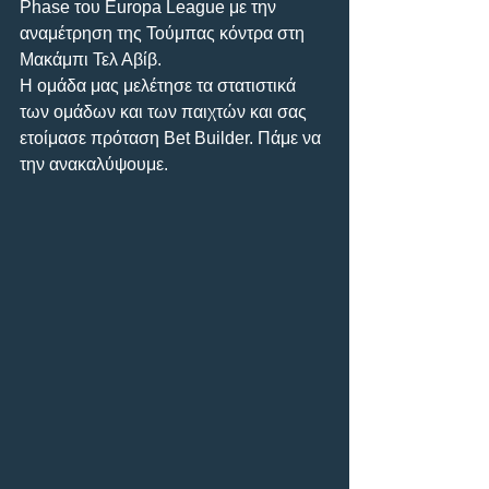
Phase του Europa League με την 
αναμέτρηση της Τούμπας κόντρα στη 
Μακάμπι Τελ Αβίβ.
Η ομάδα μας μελέτησε τα στατιστικά 
των ομάδων και των παιχτών και σας 
ετοίμασε πρόταση Bet Builder. Πάμε να 
την ανακαλύψουμε.