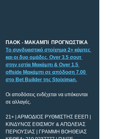
ΠΑΟΚ - ΜΑΚΑΜΠΙ  ΠΡΟΓΝΩΣΤΙΚΑ
Το συνδυαστικό στοίχημα 2+ κάρτες 
και οι δυο ομάδες, Over 3.5 σουτ 
στην εστία Μακάμπι & Over 1.5 
offside Μακάμπι σε απόδοση 7.00 
στο Bet Builder της Stoiximan.
Οι αποδόσεις ενδέχεται να υπόκεινται 
σε αλλαγές.
21+ | ΑΡΜΟΔΙΟΣ ΡΥΘΜΙΣΤΗΣ ΕΕΕΠ | 
ΚΙΝΔΥΝΟΣ ΕΘΙΣΜΟΥ & ΑΠΩΛΕΙΑΣ 
ΠΕΡΙΟΥΣΙΑΣ | ΓΡΑΜΜΗ ΒΟΗΘΕΙΑΣ 