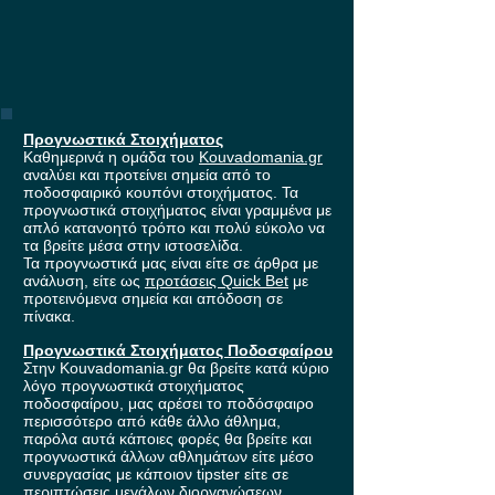
Προγνωστικά Στοιχήματος
Καθημερινά η ομάδα του
Kouvadomania.gr
αναλύει και προτείνει σημεία από το
ποδοσφαιρικό κουπόνι στοιχήματος. Τα
προγνωστικά στοιχήματος είναι γραμμένα με
απλό κατανοητό τρόπο και πολύ εύκολο να
τα βρείτε μέσα στην ιστοσελίδα.
Τα προγνωστικά μας είναι είτε σε άρθρα με
ανάλυση, είτε ως
προτάσεις Quick Bet
με
προτεινόμενα σημεία και απόδοση σε
πίνακα.
Προγνωστικά Στοιχήματος Ποδοσφαίρου
Στην Kouvadomania.gr θα βρείτε κατά κύριο
λόγο προγνωστικά στοιχήματος
ποδοσφαίρου, μας αρέσει το ποδόσφαιρο
περισσότερο από κάθε άλλο άθλημα,
παρόλα αυτά κάποιες φορές θα βρείτε και
προγνωστικά άλλων αθλημάτων είτε μέσο
συνεργασίας με κάποιον tipster είτε σε
περιπτώσεις μεγάλων διοργανώσεων.