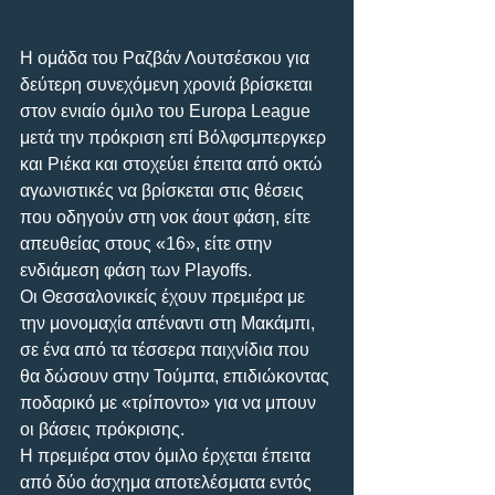
Η ομάδα του Ραζβάν Λουτσέσκου για 
δεύτερη συνεχόμενη χρονιά βρίσκεται 
στον ενιαίο όμιλο του Europa League 
μετά την πρόκριση επί Βόλφσμπεργκερ 
και Ριέκα και στοχεύει έπειτα από οκτώ 
αγωνιστικές να βρίσκεται στις θέσεις 
που οδηγούν στη νοκ άουτ φάση, είτε 
απευθείας στους «16», είτε στην 
ενδιάμεση φάση των Playoffs.
Οι Θεσσαλονικείς έχουν πρεμιέρα με 
την μονομαχία απέναντι στη Μακάμπι, 
σε ένα από τα τέσσερα παιχνίδια που 
θα δώσουν στην Τούμπα, επιδιώκοντας 
ποδαρικό με «τρίποντο» για να μπουν 
οι βάσεις πρόκρισης.
Η πρεμιέρα στον όμιλο έρχεται έπειτα 
από δύο άσχημα αποτελέσματα εντός 