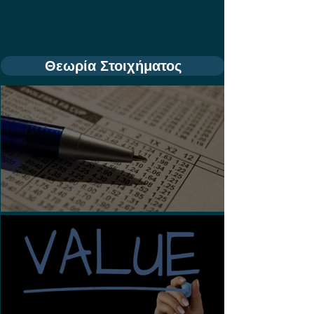
Θεωρία Στοιχήματος
Τι είναι τα Ασιατικά Χάντικαπ;