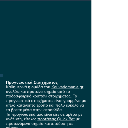
Europa League, με
έπαθλο* ανταμοιβής στη
Stoiximan!
Προγνωστικά Στοιχήματος
Καθημερινά η ομάδα του
Kouvadomania.gr
αναλύει και προτείνει σημεία από το
ποδοσφαιρικό κουπόνι στοιχήματος. Τα
προγνωστικά στοιχήματος είναι γραμμένα με
απλό κατανοητό τρόπο και πολύ εύκολο να
τα βρείτε μέσα στην ιστοσελίδα.
Τα προγνωστικά μας είναι είτε σε άρθρα με
ανάλυση, είτε ως
προτάσεις Quick Bet
με
προτεινόμενα σημεία και απόδοση σε