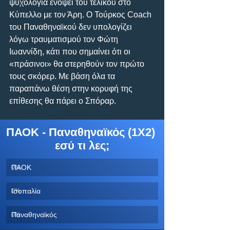
ψυχολογία ενόψει του τελικού στο 
Κύπελλο με τον Άρη. Ο Τούρκος Coach 
του Παναθηναϊκού δεν υπολογίζει 
λόγω τραυματισμού τον Φώτη 
Ιωαννίδη, κάτι που σημαίνει ότι οι 
«πράσινοι» θα στερηθούν τον πρώτο 
τους σκόρερ. Με βάση όλα τα 
παραπάνω θέση στην κορυφή της 
επίθεσης θα πάρει ο Σπόραρ.
ΠΑΟΚ - Παναθηναϊκός (1Χ2) 
εσύ τι λες;
ΠΑΟΚ
0
%
Ισοπαλία
0
%
Παναθηναϊκός
0
%