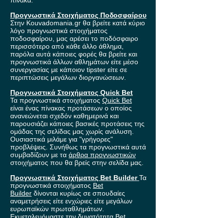
πίνακα.
Προγνωστικά Στοιχήματος Ποδοσφαίρου
Στην Kouvadomania.gr θα βρείτε κατά κύριο
λόγο προγνωστικά στοιχήματος
ποδοσφαίρου, μας αρέσει το ποδόσφαιρο
περισσότερο από κάθε άλλο άθλημα,
παρόλα αυτά κάποιες φορές θα βρείτε και
προγνωστικά άλλων αθλημάτων είτε μέσο
συνεργασίας με κάποιον tipster είτε σε
περιπτώσεις μεγάλων διοργανώσεων.
Προγνωστικά Στοιχήματος Quick Bet
Τα προγνωστικά στοιχήματος
Quick Bet
είναι ένας πίνακας προτάσεων ο οποίος
ανανεώνεται σχεδόν καθημερινά και
παρουσιάζει κάποιες βασικές προτάσεις της
ομάδας της σελίδας μας χωρίς ανάλυση.
Ουσιαστικά μιλάμε για "γρήγορες"
προβλέψεις. Συνήθως τα προγνωστικά αυτά
συμβαδίζουν με τα
άρθρα προγνωστικών
στοιχήματος που θα βρείς στην σελίδα μας.
Προγνωστικά Στοιχήματος Bet Builder
Τα
προγνωστικά στοιχήματος
Bet
Builder
δίνονται κυρίως σε σπουδαίες
αναμετρήσεις είτε ενχώριες είτε μεγάλων
ευρωπαϊκών πρωταθλημάτων.
Εκμεταλευόμαστε την δυνατότητα Bet