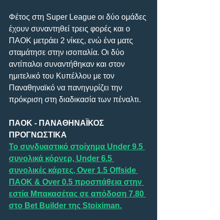
Φέτος στη Super League οι δύο ομάδες 
έχουν συναντηθεί τρεις φορές και ο 
ΠΑΟΚ μετράει 2 νίκες, ενώ ένα ματς 
σταμάτησε στην ισοπαλία. Οι δύο 
αντίπαλοι συναντήθηκαν και στον 
ημιτελικό του Κυπέλλου με τον 
Παναθηναϊκό να πανηγυρίζει την 
πρόκριση στη διαδικασία των πέναλτι.
ΠΑΟΚ - ΠΑΝΑΘΗΝΑΪΚΟΣ  
ΠΡΟΓΝΩΣΤΙΚΑ
Το συνδυαστικό στοίχημα Under 9.5 
συνολικά κόρνερ, Under 6.5 
συνολικές κάρτες, Over 1.5 Offside 
ΠΑΟΚ & Over 0.5 προσπάθεια στην 
εστία Μπακασέτας σε απόδοση 7.80 
στο Bet Builder της Stoiximan.