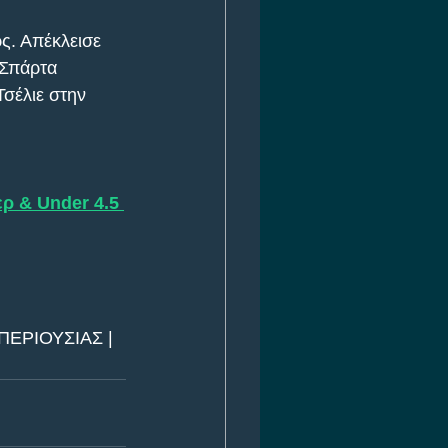
ς. Απέκλεισε 
 Σπάρτα 
σέλιε στην 
ρ & Under 4.5 
ΕΡΙΟΥΣΙΑΣ | 