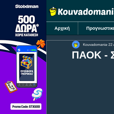
Αρχική
Προγνωστικ
Kouvadomania
22 
ΠΑΟΚ - 