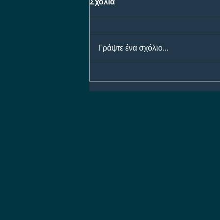
Σχόλια
Γράψτε ένα σχόλιο...
ΠΑΟΚ - Άντερλεχτ: Η μάχη
για τη είσοδο στους ομίλους
του Europa League, με
έπαθλο* ανταμοιβής στη
Stoiximan!