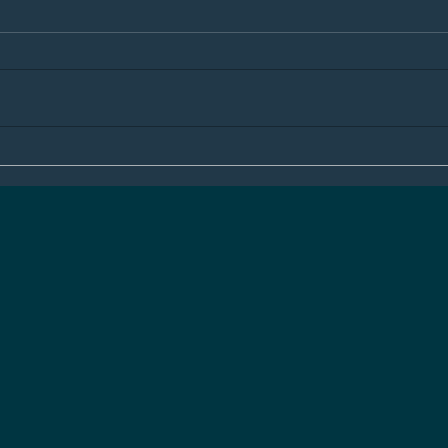
ΠΑΟΚ - Άντερλεχτ Bet
Builder με 4.50!