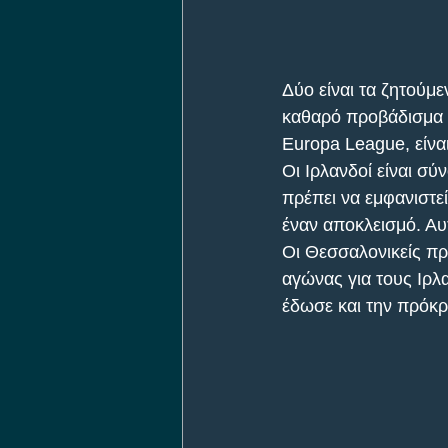
Δύο είναι τα ζητούμ
καθαρό προβάδισμα 
Europa League, είνα
Οι Ιρλανδοί είναι σ
πρέπει να εμφανιστε
έναν αποκλεισμό. Αυ
Οι Θεσσαλονικείς πρ
αγώνας για τους Ιρλα
έδωσε και την πρόκρ