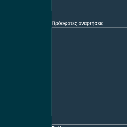
Πρόσφατες αναρτήσεις