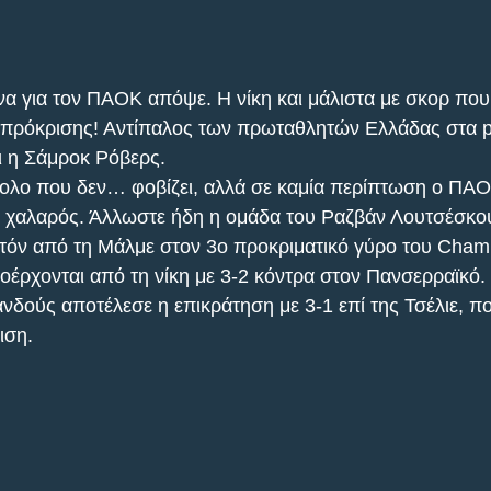
ενα για τον ΠΑΟΚ απόψε. Η νίκη και μάλιστα με σκορ που
πρόκρισης! Αντίπαλος των πρωταθλητών Ελλάδας στα pl
ι η Σάμροκ Ρόβερς. 
ύνολο που δεν… φοβίζει, αλλά σε καμία περίπτωση ο ΠΑΟ
ί χαλαρός. Άλλωστε ήδη η ομάδα του Ραζβάν Λουτσέσκου 
τόν από τη Μάλμε στον 3ο προκριματικό γύρο του Cham
οέρχονται από τη νίκη με 3-2 κόντρα στον Πανσερραϊκό. 
νδούς αποτέλεσε η επικράτηση με 3-1 επί της Τσέλιε, που
ιση.