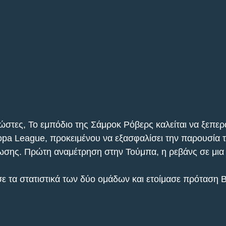
νώστες, Το εμπόδιο της Σάμροκ Ρόβερς καλείται να ξεπε
ropa League, προκειμένου να εξασφαλίσει την παρουσία 
ωσης. Πρώτη αναμέτρηση στην Τούμπα, η ρεβάνς σε μια
ε τα στατιστικά των δύο ομάδων και ετοίμασε πρόταση Be