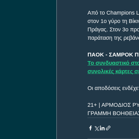
Από το Champions Le
στον 1ο γύρο τη Βίκ
Πράγας. Στον 3ο προ
παράταση της ρεβάν
ΠΑΟΚ - ΣΑΜΡΟΚ 
Το συνδυαστικό στο
συνολικές κάρτες σ
Οι αποδόσεις ενδέχετ
21+ | ΑΡΜΟΔΙΟΣ Ρ
ΓΡΑΜΜΗ ΒΟΗΘΕΙΑΣ 