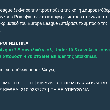
ague ξεκίνησε την προσπάθεια της και η Σάμροκ Ρόβερ
ινγκουρ Ρέικιαβικ, δεν τα κατάφερε ωστόσο απέναντι στη
κριματικό του Europa League ξεπέρασε το εμπόδιο της Τ
ς.
ΠΡΟΓΝΩΣΤΙΚΑ
ίχημα 3-5 συνολικά γκολ, Under 10.5 συνολικά κόρνε
ε απόδοση 4.70 στο Bet Builder της Stoiximan.
αι να υπόκεινται σε αλλαγές.
ΥΘΜΙΣΤΗΣ ΕΕΕΠ | ΚΙΝΔΥΝΟΣ ΕΘΙΣΜΟΥ & ΑΠΩΛΕΙΑΣ Π
ΚΕΘΕΑ: 210 9237777 | ΠΑΙΞΕ ΥΠΕΥΘΥΝΑ