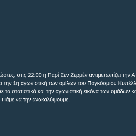
ώστες, στις 22:00 η Παρί Σεν Ζερμέν αντιμετωπίζει την Ατ
ια την 1η αγωνιστική των ομίλων του Παγκόσμιου Κυπέλ
 τα στατιστικά και την αγωνιστική εικόνα των ομάδων κα
. Πάμε να την ανακαλύψουμε.