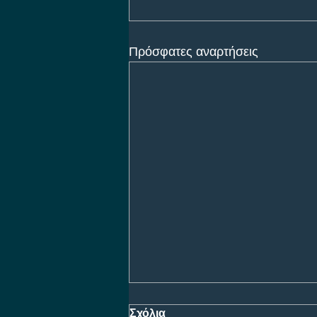
Πρόσφατες αναρτήσεις
Σχόλια