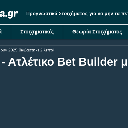
Προγνωστικά Στοιχήματος
για να μην τα π
ά
Στοιχηματικές
Θεωρία Στοιχήματος
Ιουν 2025
διαβάστηκε 2 λεπτά
- Ατλέτικο Bet Builder μ