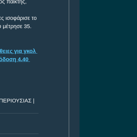
ος παίκτης, 
ες ισοφάρισε το 
υ μέτρησε 35.
ειες για γκολ 
όδοση 4.40 
ΕΡΙΟΥΣΙΑΣ | 