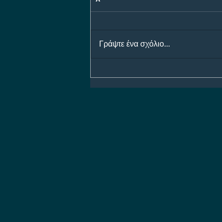
Γράψτε ένα σχόλιο...
Προγνωστικά Ημέρας 07/08