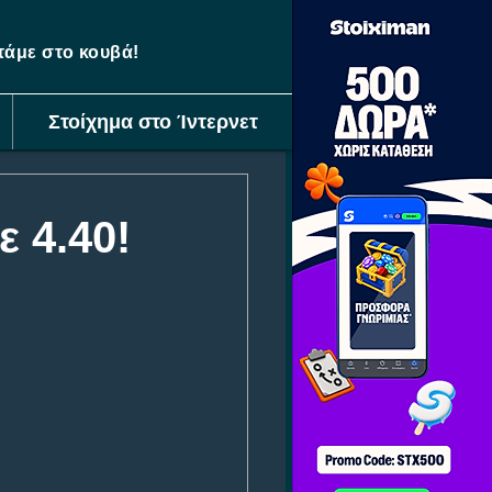
ετάμε στο κουβά!
Στοίχημα στο Ίντερνετ
ε 4.40!