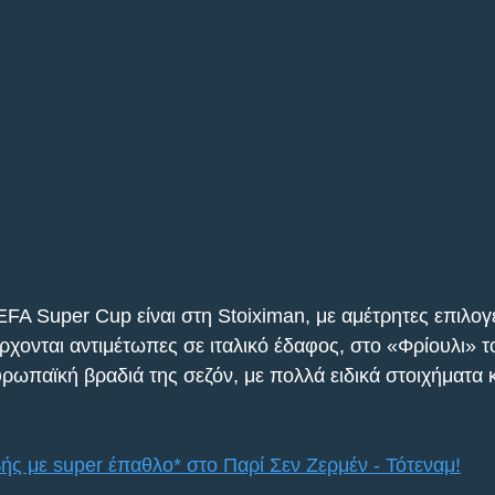
FA Super Cup είναι στη Stoiximan, με αμέτρητες επιλογέ
ρχονται αντιμέτωπες σε ιταλικό έδαφος, στο «Φρίουλι» το
ρωπαϊκή βραδιά της σεζόν, με πολλά ειδικά στοιχήματα κ
ς με super έπαθλο* στο Παρί Σεν Ζερμέν - Τότεναμ!