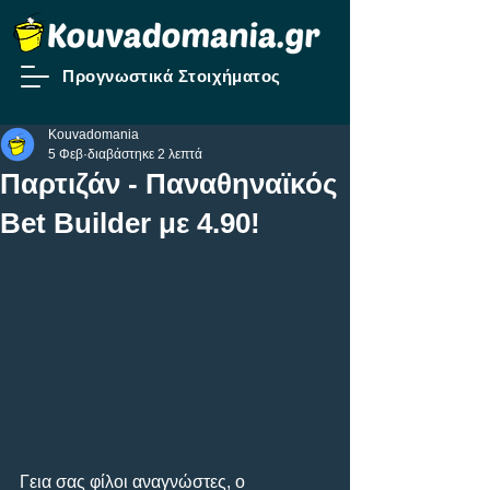
Προγνωστικά Στοιχήματος
Kouvadomania
5 Φεβ
διαβάστηκε 2 λεπτά
Παρτιζάν - Παναθηναϊκός
Bet Builder με 4.90!
Γεια σας φίλοι αναγνώστες, ο 