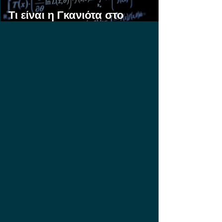
Τι είναι η Γκανιότα στο
Στοίχημα;