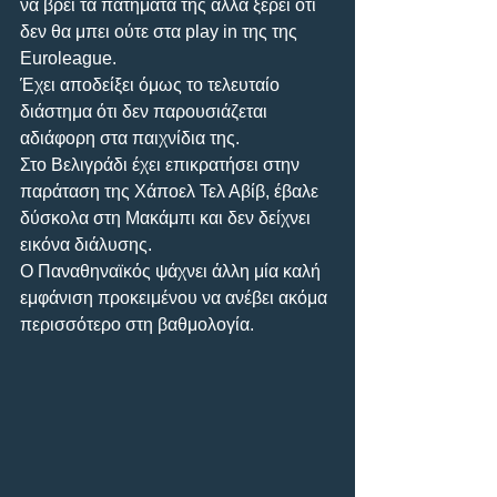
να βρει τα πατήματα της αλλά ξέρει ότι 
δεν θα μπει ούτε στα play in της της 
Euroleague.
Έχει αποδείξει όμως το τελευταίο 
διάστημα ότι δεν παρουσιάζεται 
αδιάφορη στα παιχνίδια της.
Στο Βελιγράδι έχει επικρατήσει στην 
παράταση της Χάποελ Τελ Αβίβ, έβαλε 
δύσκολα στη Μακάμπι και δεν δείχνει 
εικόνα διάλυσης.
Ο Παναθηναϊκός ψάχνει άλλη μία καλή 
εμφάνιση προκειμένου να ανέβει ακόμα 
περισσότερο στη βαθμολογία.