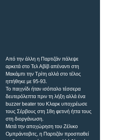
Από την άλλη η Παρτιζάν πάλεψε 
αρκετά στο Τελ Αβίβ απέναντι στη 
Μακάμπι την Τρίτη αλλά στο τέλος 
ηττήθηκε με 95-93.
Το παιχνίδι ήταν ισόπαλο τέσσερα 
δευτερόλεπτα πριν τη λήξη αλλά ένα 
buzzer beater του Κλαρκ υποχρέωσε 
τους Σέρβους στη 18η φετινή ήττα τους 
στη διοργάνωση.
Μετά την αποχώρηση του Ζέλικο 
Ομπράντοβιτς, η Παρτιζάν προσπαθεί 