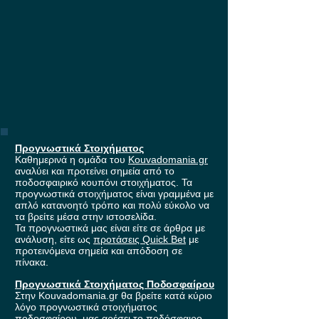
Προγνωστικά Στοιχήματος
Καθημερινά η ομάδα του
Kouvadomania.gr
αναλύει και προτείνει σημεία από το
ποδοσφαιρικό κουπόνι στοιχήματος. Τα
προγνωστικά στοιχήματος είναι γραμμένα με
απλό κατανοητό τρόπο και πολύ εύκολο να
τα βρείτε μέσα στην ιστοσελίδα.
Τα προγνωστικά μας είναι είτε σε άρθρα με
ανάλυση, είτε ως
προτάσεις Quick Bet
με
προτεινόμενα σημεία και απόδοση σε
πίνακα.
Προγνωστικά Στοιχήματος Ποδοσφαίρου
Στην Kouvadomania.gr θα βρείτε κατά κύριο
λόγο προγνωστικά στοιχήματος
ποδοσφαίρου, μας αρέσει το ποδόσφαιρο