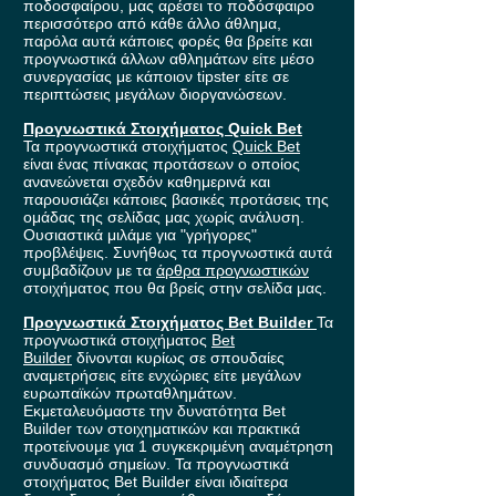
ποδοσφαίρου, μας αρέσει το ποδόσφαιρο
περισσότερο από κάθε άλλο άθλημα,
παρόλα αυτά κάποιες φορές θα βρείτε και
προγνωστικά άλλων αθλημάτων είτε μέσο
συνεργασίας με κάποιον tipster είτε σε
περιπτώσεις μεγάλων διοργανώσεων.
Προγνωστικά Στοιχήματος Quick Bet
Τα προγνωστικά στοιχήματος
Quick Bet
είναι ένας πίνακας προτάσεων ο οποίος
ανανεώνεται σχεδόν καθημερινά και
παρουσιάζει κάποιες βασικές προτάσεις της
ομάδας της σελίδας μας χωρίς ανάλυση.
Ουσιαστικά μιλάμε για "γρήγορες"
προβλέψεις. Συνήθως τα προγνωστικά αυτά
συμβαδίζουν με τα
άρθρα προγνωστικών
στοιχήματος που θα βρείς στην σελίδα μας.
Προγνωστικά Στοιχήματος Bet Builder
Τα
προγνωστικά στοιχήματος
Bet
Builder
δίνονται κυρίως σε σπουδαίες
αναμετρήσεις είτε ενχώριες είτε μεγάλων
ευρωπαϊκών πρωταθλημάτων.
Εκμεταλευόμαστε την δυνατότητα Bet
Builder των στοιχηματικών και πρακτικά
προτείνουμε για 1 συγκεκριμένη αναμέτρηση
συνδυασμό σημείων. Τα προγνωστικά
στοιχήματος Bet Builder είναι ιδιαίτερα