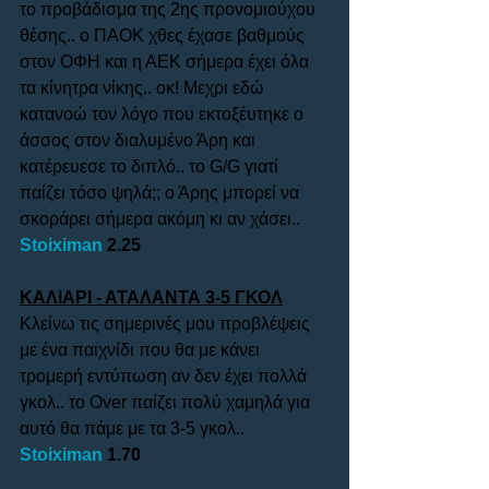
το προβάδισμα της 2ης προνομιούχου 
θέσης.. ο ΠΑΟΚ χθες έχασε βαθμούς 
στον ΟΦΗ και η ΑΕΚ σήμερα έχει όλα 
τα κίνητρα νίκης.. οκ! Μεχρι εδώ 
κατανοώ τον λόγο που εκτοξέυτηκε ο 
άσσος στον διαλυμένο Άρη και 
κατέρευεσε το διπλό.. το G/G γιατί 
παίζει τόσο ψηλά;; ο Άρης μπορεί να 
σκοράρει σήμερα ακόμη κι αν χάσει.. 
Stoiximan
 2.25
ΚΑΛΙΑΡΙ - ΑΤΑΛΑΝΤΑ 3-5 ΓΚΟΛ
Κλείνω τις σημερινές μου προβλέψεις 
με ένα παιχνίδι που θα με κάνει 
τρομερή εντύπωση αν δεν έχει πολλά 
γκολ.. το Over παίζει πολύ χαμηλά για 
αυτό θα πάμε με τα 3-5 γκολ..
Stoiximan
 1.70