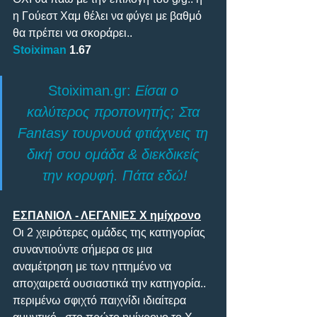
η Γούεστ Χαμ θέλει να φύγει με βαθμό 
θα πρέπει να σκοράρει.. 
Stoiximan
 1.67
Stoiximan.gr: 
Είσαι ο 
καλύτερος προπονητής; Στα 
Fantasy τουρνουά φτιάχνεις τη 
δική σου ομάδα & διεκδικείς 
την κορυφή. Πάτα εδώ!
ΕΣΠΑΝΙΟΛ - ΛΕΓΑΝΙΕΣ Χ ημίχρονο
Οι 2 χειρότερες ομάδες της κατηγορίας 
συναντιούντε σήμερα σε μια 
αναμέτρηση με των ηττημένο να 
αποχαιρετά ουσιαστικά την κατηγορία.. 
περιμένω σφιχτό παιχνίδι ιδιαίτερα 