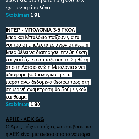
αμυντικό.. στο πρώτο ημίχρονο το Χ 
έχει τον πρώτο λόγο..
Stoiximan
 1.91
ΙΝΤΕΡ - ΜΠΟΛΟΝΙΑ 3-5 ΓΚΟΛ
Ιντερ και Μπολόνια παίζουν για το 
γόητρο στις τελευταίες αγωνιστικές.. η 
Ιντερ θέλει να διατηρήσει την 3η θέση 
και γιατί όχι να αρπάξει και τη 2η θέση 
από τη Λάτσιο ενώ η Μπολόνια είναι 
αδιάφορη βαθμολογικά.. με τα 
παραπάνω δεδομένα θεωρώ πως στη 
σημερινή αναμέτρηση θα δούμε γκολ 
και θέαμα 
Stoiximan
 1.80
ΑΡΗΣ - ΑΕΚ G/G
O Άρης ψάχνει παίχτες να κατεβάσει και 
η ΑΕΚ είναι μια ανάσα από το να πάρει 