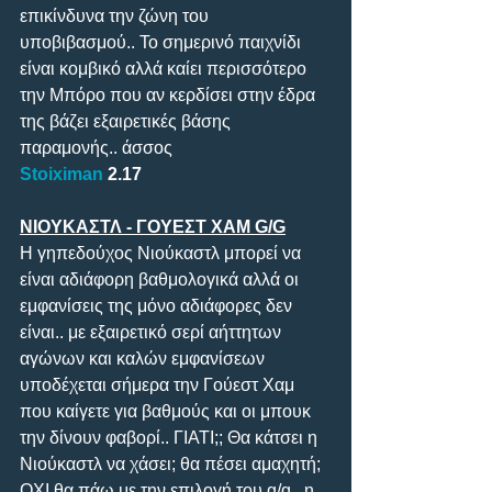
επικίνδυνα την ζώνη του 
υποβιβασμού.. Το σημερινό παιχνίδι 
είναι κομβικό αλλά καίει περισσότερο 
την Μπόρο που αν κερδίσει στην έδρα 
της βάζει εξαιρετικές βάσης 
παραμονής.. άσσος
Stoiximan
 2.17
ΝΙΟΥΚΑΣΤΛ - ΓΟΥΕΣΤ ΧΑΜ G/G
H γηπεδούχος Νιούκαστλ μπορεί να 
είναι αδιάφορη βαθμολογικά αλλά οι 
εμφανίσεις της μόνο αδιάφορες δεν 
είναι.. με εξαιρετικό σερί αήττητων 
αγώνων και καλών εμφανίσεων 
υποδέχεται σήμερα την Γούεστ Χαμ 
που καίγετε για βαθμούς και οι μπουκ 
την δίνουν φαβορί.. ΓΙΑΤΙ;; Θα κάτσει η 
Νιούκαστλ να χάσει; θα πέσει αμαχητή; 
ΟΧΙ θα πάω με την επιλογή του g/g.. η 