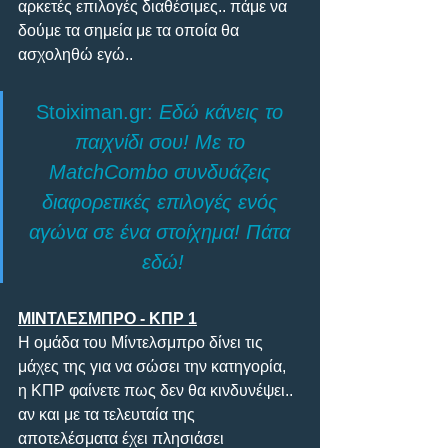
αρκετές επιλογές διαθέσιμες.. πάμε να 
δούμε τα σημεία με τα οποία θα 
ασχοληθώ εγώ..
Stoiximan.gr: 
Εδώ κάνεις το 
παιχνίδι σου! Με το 
MatchCombo συνδυάζεις 
διαφορετικές επιλογές ενός 
αγώνα σε ένα στοίχημα! Πάτα 
εδώ!
ΜΙΝΤΛΕΣΜΠΡΟ - ΚΠΡ 1
H ομάδα του Μίντελσμπρο δίνει τις 
μάχες της για να σώσει την κατηγορία, 
η ΚΠΡ φαίνετε πως δεν θα κινδυνέψει.. 
αν και με τα τελευταία της 
αποτελέσματα έχει πλησιάσει 