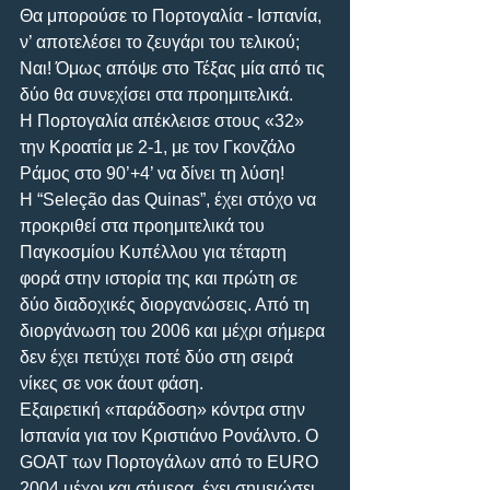
Θα μπορούσε το Πορτογαλία - Ισπανία, 
ν’ αποτελέσει το ζευγάρι του τελικού; 
Ναι! Όμως απόψε στο Τέξας μία από τις 
δύο θα συνεχίσει στα προημιτελικά. 
Η Πορτογαλία απέκλεισε στους «32» 
την Κροατία με 2-1, με τον Γκονζάλο 
Ράμος στο 90’+4’ να δίνει τη λύση! 
Η “Seleção das Quinas”, έχει στόχο να 
προκριθεί στα προημιτελικά του 
Παγκοσμίου Κυπέλλου για τέταρτη 
φορά στην ιστορία της και πρώτη σε 
δύο διαδοχικές διοργανώσεις. Από τη 
διοργάνωση του 2006 και μέχρι σήμερα 
δεν έχει πετύχει ποτέ δύο στη σειρά 
νίκες σε νοκ άουτ φάση. 
Εξαιρετική «παράδοση» κόντρα στην 
Ισπανία για τον Κριστιάνο Ρονάλντο. Ο 
GOAT των Πορτογάλων από το EURO 
2004 μέχρι και σήμερα, έχει σημειώσει 