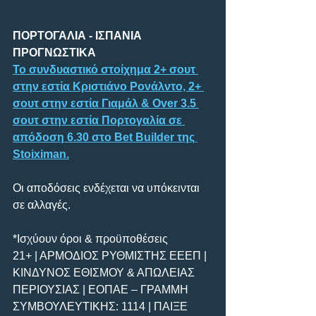
ΠΟΡΤΟΓΑΛΙΑ - ΙΣΠΑΝΙΑ 
ΠΡΟΓΝΩΣΤΙΚΑ
Το συνδυαστικό στοίχημα 2+ σουτ 
στην εστία Κριστιάνο Ρονάλντο, 2+ 
σουτ στην εστία Γιαμάλ & Over 3.5 
σουτ στην εστία Πορτογαλία σε 
απόδοση 6.30 στο Bet Builder της 
Stoiximan.
Οι αποδόσεις ενδέχεται να υπόκεινται 
σε αλλαγές.
*Ισχύουν όροι & προϋποθέσεις
21+ | ΑΡΜΟΔΙΟΣ ΡΥΘΜΙΣΤΗΣ ΕΕΕΠ | 
ΚΙΝΔΥΝΟΣ ΕΘΙΣΜΟΥ & ΑΠΩΛΕΙΑΣ 
ΠΕΡΙΟΥΣΙΑΣ | ΕΟΠΑΕ – ΓΡΑΜΜΗ 
ΣΥΜΒΟΥΛΕΥΤΙΚΗΣ: 1114 | ΠΑΙΞΕ 