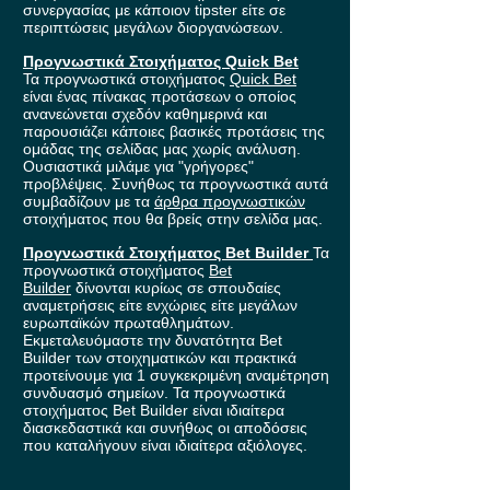
συνεργασίας με κάποιον tipster είτε σε
περιπτώσεις μεγάλων διοργανώσεων.
Προγνωστικά Στοιχήματος Quick Bet
Τα προγνωστικά στοιχήματος
Quick Bet
είναι ένας πίνακας προτάσεων ο οποίος
ανανεώνεται σχεδόν καθημερινά και
παρουσιάζει κάποιες βασικές προτάσεις της
ομάδας της σελίδας μας χωρίς ανάλυση.
Ουσιαστικά μιλάμε για "γρήγορες"
προβλέψεις. Συνήθως τα προγνωστικά αυτά
συμβαδίζουν με τα
άρθρα προγνωστικών
στοιχήματος που θα βρείς στην σελίδα μας.
Προγνωστικά Στοιχήματος Bet Builder
Τα
προγνωστικά στοιχήματος
Bet
Builder
δίνονται κυρίως σε σπουδαίες
αναμετρήσεις είτε ενχώριες είτε μεγάλων
ευρωπαϊκών πρωταθλημάτων.
Εκμεταλευόμαστε την δυνατότητα Bet
Builder των στοιχηματικών και πρακτικά
προτείνουμε για 1 συγκεκριμένη αναμέτρηση
συνδυασμό σημείων. Τα προγνωστικά
στοιχήματος Bet Builder είναι ιδιαίτερα
διασκεδαστικά και συνήθως οι αποδόσεις
που καταλήγουν είναι ιδιαίτερα αξιόλογες.