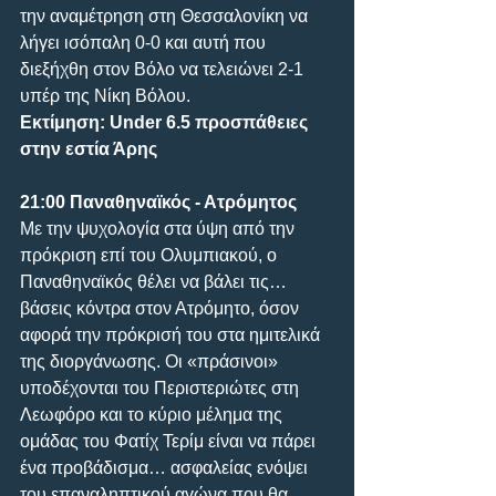
την αναμέτρηση στη Θεσσαλονίκη να 
λήγει ισόπαλη 0-0 και αυτή που 
διεξήχθη στον Βόλο να τελειώνει 2-1 
υπέρ της Νίκη Βόλου.
Εκτίμηση: Under 6.5 προσπάθειες 
στην εστία Άρης
21:00 Παναθηναϊκός - Ατρόμητος
Με την ψυχολογία στα ύψη από την 
πρόκριση επί του Ολυμπιακού, ο 
Παναθηναϊκός θέλει να βάλει τις… 
βάσεις κόντρα στον Ατρόμητο, όσον 
αφορά την πρόκρισή του στα ημιτελικά 
της διοργάνωσης. Οι «πράσινοι» 
υποδέχονται του Περιστεριώτες στη 
Λεωφόρο και το κύριο μέλημα της 
ομάδας του Φατίχ Τερίμ είναι να πάρει 
ένα προβάδισμα… ασφαλείας ενόψει 
του επαναληπτικού αγώνα που θα 