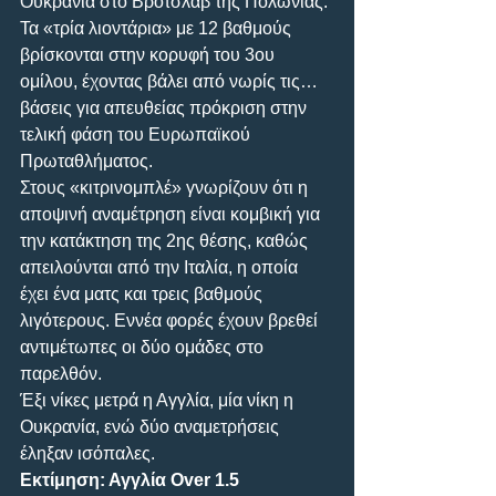
Ουκρανία στο Βρότσλαβ της Πολωνίας. 
Τα «τρία λιοντάρια» με 12 βαθμούς 
βρίσκονται στην κορυφή του 3ου 
ομίλου, έχοντας βάλει από νωρίς τις… 
βάσεις για απευθείας πρόκριση στην 
τελική φάση του Ευρωπαϊκού 
Πρωταθλήματος. 
Στους «κιτρινομπλέ» γνωρίζουν ότι η 
αποψινή αναμέτρηση είναι κομβική για 
την κατάκτηση της 2ης θέσης, καθώς 
απειλούνται από την Ιταλία, η οποία 
έχει ένα ματς και τρεις βαθμούς 
λιγότερους. Εννέα φορές έχουν βρεθεί 
αντιμέτωπες οι δύο ομάδες στο 
παρελθόν. 
Έξι νίκες μετρά η Αγγλία, μία νίκη η 
Ουκρανία, ενώ δύο αναμετρήσεις 
έληξαν ισόπαλες.
Εκτίμηση: Αγγλία Over 1.5