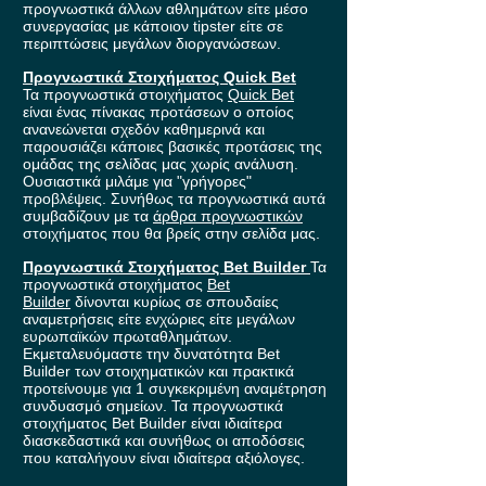
προγνωστικά άλλων αθλημάτων είτε μέσο
συνεργασίας με κάποιον tipster είτε σε
περιπτώσεις μεγάλων διοργανώσεων.
Προγνωστικά Στοιχήματος Quick Bet
Τα προγνωστικά στοιχήματος
Quick Bet
είναι ένας πίνακας προτάσεων ο οποίος
ανανεώνεται σχεδόν καθημερινά και
παρουσιάζει κάποιες βασικές προτάσεις της
ομάδας της σελίδας μας χωρίς ανάλυση.
Ουσιαστικά μιλάμε για "γρήγορες"
προβλέψεις. Συνήθως τα προγνωστικά αυτά
συμβαδίζουν με τα
άρθρα προγνωστικών
στοιχήματος που θα βρείς στην σελίδα μας.
Προγνωστικά Στοιχήματος Bet Builder
Τα
προγνωστικά στοιχήματος
Bet
Builder
δίνονται κυρίως σε σπουδαίες
αναμετρήσεις είτε ενχώριες είτε μεγάλων
ευρωπαϊκών πρωταθλημάτων.
Εκμεταλευόμαστε την δυνατότητα Bet
Builder των στοιχηματικών και πρακτικά
προτείνουμε για 1 συγκεκριμένη αναμέτρηση
συνδυασμό σημείων. Τα προγνωστικά
στοιχήματος Bet Builder είναι ιδιαίτερα
διασκεδαστικά και συνήθως οι αποδόσεις
που καταλήγουν είναι ιδιαίτερα αξιόλογες.