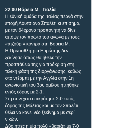
22:00 Bόρεια Μ. - Ιταλία
Η εθνική ομάδα της Ιταλίας περνά στην 
εποχή Λουτσιάνο Σπαλέτι κι επίσημα, 
με τον 64χρονο προπονητή να δίνει 
απόψε τον πρώτο του αγώνα με τους 
«ατζούρι» κόντρα στη Βόρεια Μ. 
Η Πρωταθλήτρια Ευρώπης δεν 
ξεκίνησε όπως θα ήθελε την 
προσπάθεια της για πρόκριση στη 
τελική φάση της διοργάνωσης, καθώς 
στο ντέρμπι με την Αγγλία στην 1η 
αγωνιστική του 3ου ομίλου ηττήθηκε 
εντός έδρας με 2-1. 
Στη συνέχεια επικράτησε 2-0 εκτός 
έδρας της Μάλτας και με τον Σπαλέτι 
θέλει να κάνει νέο ξεκίνημα με σερί 
νικών. 
Δύο ήττες η μία πολύ «βαριά» με 7-0 