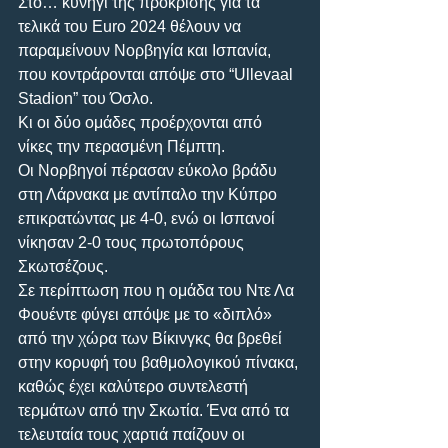
Στο… κυνήγι της πρόκρισης για τα 
τελικά του Euro 2024 θέλουν να 
παραμείνουν Νορβηγία και Ισπανία, 
που κοντράρονται απόψε στο “Ullevaal 
Stadion” του Όσλο. 
Κι οι δύο ομάδες προέρχονται από 
νίκες την περασμένη Πέμπτη. 
Οι Νορβηγοί πέρασαν εύκολο βράδυ 
στη Λάρνακα με αντίπαλο την Κύπρο 
επικρατώντας με 4-0, ενώ οι Ισπανοί 
νίκησαν 2-0 τους πρωτοπόρους 
Σκωτσέζους. 
Σε περίπτωση που η ομάδα του Ντε Λα 
Φουέντε φύγει απόψε με το «διπλό» 
από την χώρα των Βίκινγκς θα βρεθεί 
στην κορυφή του βαθμολογικού πίνακα, 
καθώς έχει καλύτερο συντελεστή 
τερμάτων από την Σκωτία. Ένα από τα 
τελευταία τους χαρτιά παίζουν οι 