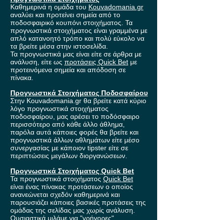
Καθημερινά η ομάδα του
Kouvadomania.gr
αναλύει και προτείνει σημεία από το
ποδοσφαιρικό κουπόνι στοιχήματος. Τα
προγνωστικά στοιχήματος είναι γραμμένα με
απλό κατανοητό τρόπο και πολύ εύκολο να
τα βρείτε μέσα στην ιστοσελίδα.
Τα προγνωστικά μας είναι είτε σε άρθρα με
ανάλυση, είτε ως
προτάσεις Quick Bet
με
προτεινόμενα σημεία και απόδοση σε
πίνακα.
Προγνωστικά Στοιχήματος Ποδοσφαίρου
Στην Kouvadomania.gr θα βρείτε κατά κύριο
λόγο προγνωστικά στοιχήματος
ποδοσφαίρου, μας αρέσει το ποδόσφαιρο
περισσότερο από κάθε άλλο άθλημα,
παρόλα αυτά κάποιες φορές θα βρείτε και
προγνωστικά άλλων αθλημάτων είτε μέσο
συνεργασίας με κάποιον tipster είτε σε
περιπτώσεις μεγάλων διοργανώσεων.
Προγνωστικά Στοιχήματος Quick Bet
Τα προγνωστικά στοιχήματος
Quick Bet
είναι ένας πίνακας προτάσεων ο οποίος
ανανεώνεται σχεδόν καθημερινά και
παρουσιάζει κάποιες βασικές προτάσεις της
ομάδας της σελίδας μας χωρίς ανάλυση.
Ουσιαστικά μιλάμε για "γρήγορες"