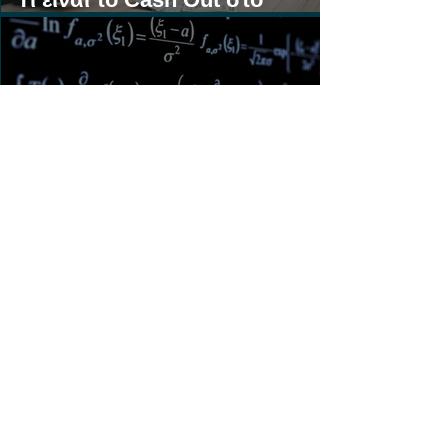
Στοίχημα;
Τι είναι η Γκανιότα στο
Στοίχημα;