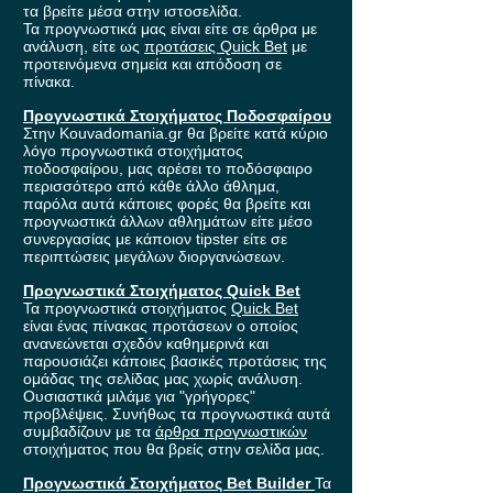
τα βρείτε μέσα στην ιστοσελίδα.
Τα προγνωστικά μας είναι είτε σε άρθρα με
ανάλυση, είτε ως
προτάσεις Quick Bet
με
προτεινόμενα σημεία και απόδοση σε
πίνακα.
Προγνωστικά Στοιχήματος Ποδοσφαίρου
Στην Kouvadomania.gr θα βρείτε κατά κύριο
λόγο προγνωστικά στοιχήματος
ποδοσφαίρου, μας αρέσει το ποδόσφαιρο
περισσότερο από κάθε άλλο άθλημα,
παρόλα αυτά κάποιες φορές θα βρείτε και
προγνωστικά άλλων αθλημάτων είτε μέσο
συνεργασίας με κάποιον tipster είτε σε
περιπτώσεις μεγάλων διοργανώσεων.
Προγνωστικά Στοιχήματος Quick Bet
Τα προγνωστικά στοιχήματος
Quick Bet
είναι ένας πίνακας προτάσεων ο οποίος
ανανεώνεται σχεδόν καθημερινά και
παρουσιάζει κάποιες βασικές προτάσεις της
ομάδας της σελίδας μας χωρίς ανάλυση.
Ουσιαστικά μιλάμε για "γρήγορες"
προβλέψεις. Συνήθως τα προγνωστικά αυτά
συμβαδίζουν με τα
άρθρα προγνωστικών
στοιχήματος που θα βρείς στην σελίδα μας.
Προγνωστικά Στοιχήματος Bet Builder
Τα