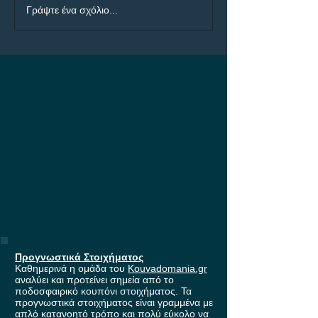
Προγνωστικά Ημέρας
ΠΑΟΚ - Άντερλε
Γράψτε ένα σχόλιο...
07/08
μάχη για τη εί
στους ομίλους 
Europa League,
έπαθλο* ανταμο
Stoiximan!
Προγνωστικά Στοιχήματος
Καθημερινά η ομάδα του
Kouvadomania.gr
αναλύει και προτείνει σημεία από το
ποδοσφαιρικό κουπόνι στοιχήματος. Τα
προγνωστικά στοιχήματος είναι γραμμένα με
απλό κατανοητό τρόπο και πολύ εύκολο να