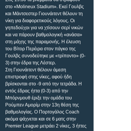
στο «Molineux Stadium». Εκεί Γουλβς 
και Μάντσεστερ Γιουνάιτεντ θέλουν τη 
νίκη για διαφορετικούς λόγους. Οι 
γηπεδούχοι για να χτίσουν σερί νικών 
και να πάρουν βαθμολογική «ανάσα» 
στη μάχης της παραμονής. Η έλευση 
του Βίτορ Περέιρα στον πάγκο της 
Γουλβς συνοδεύτηκε με «τρίποντο» (0-
3) στην έδρα της Λέστερ.
Στη Γιουνάιτεντ θέλουν άμεση 
επιστροφή στης νίκες, αφού ήδη 
βρίσκονται στο -9 από την τετράδα. Η 
εντός έδρας ήττα (0-3) από την 
Μπόρνμουθ έριξε την ομάδα του 
Ρούμπεν Αμορίμ στην 13η θέση της 
βαθμολογίας. Ο Πορτογάλος Coach 
ακόμα ψάχνεται και σε 6 ματς στην 
Premier League μετράει 2 νίκες, 3 ήττες 