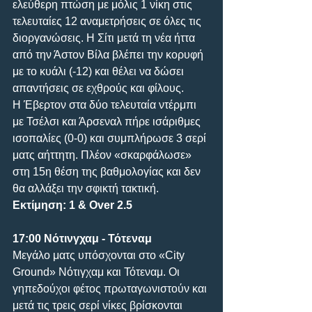
ελεύθερη πτώση με μόλις 1 νίκη στις 
τελευταίες 12 αναμετρήσεις σε όλες τις 
διοργανώσεις. Η Σίτι μετά τη νέα ήττα 
από την Άστον Βίλα βλέπει την κορυφή 
με το κυάλι (-12) και θέλει να δώσει 
απαντήσεις σε εχθρούς και φίλους.
Η Έβερτον στα δύο τελευταία ντέρμπι 
με Τσέλσι και Άρσεναλ πήρε ισάριθμες 
ισοπαλίες (0-0) και συμπλήρωσε 3 σερί 
ματς αήττητη. Πλέον «σκαρφάλωσε» 
στη 15η θέση της βαθμολογίας και δεν 
θα αλλάξει την σφικτή τακτική.
Εκτίμηση: 1 & Over 2.5
17:00 Νότινγχαμ - Τότεναμ
Μεγάλο ματς υπόσχονται στο «City 
Ground» Νότιγχαμ και Τότεναμ. Οι 
γηπεδούχοι φέτος πρωταγωνιστούν και 
μετά τις τρεις σερί νίκες βρίσκονται 