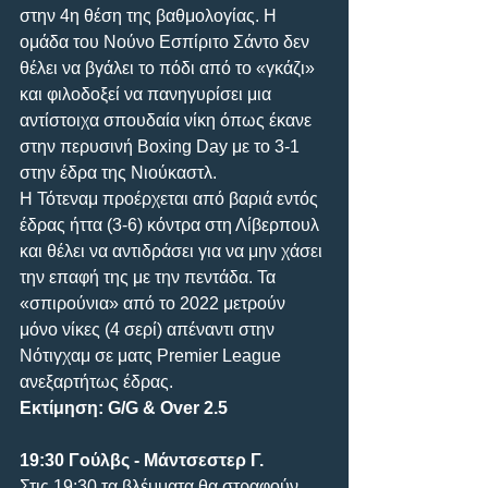
στην 4η θέση της βαθμολογίας. Η 
ομάδα του Νούνο Εσπίριτο Σάντο δεν 
θέλει να βγάλει το πόδι από το «γκάζι» 
και φιλοδοξεί να πανηγυρίσει μια 
αντίστοιχα σπουδαία νίκη όπως έκανε 
στην περυσινή Boxing Day με το 3-1 
στην έδρα της Νιούκαστλ.
Η Τότεναμ προέρχεται από βαριά εντός 
έδρας ήττα (3-6) κόντρα στη Λίβερπουλ 
και θέλει να αντιδράσει για να μην χάσει 
την επαφή της με την πεντάδα. Τα 
«σπιρούνια» από το 2022 μετρούν 
μόνο νίκες (4 σερί) απέναντι στην 
Νότιγχαμ σε ματς Premier League 
ανεξαρτήτως έδρας.
Εκτίμηση: G/G & Over 2.5
19:30 Γούλβς - Μάντσεστερ Γ.
Στις 19:30 τα βλέμματα θα στραφούν 