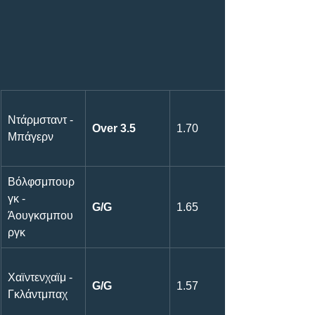
Ντάρμσταντ - 
Over 3.5
1.70
Μπάγερν
Βόλφσμπουρ
γκ - 
G/G
1.65
Άουγκσμπου
ργκ
Χαϊντενχαϊμ - 
G/G
1.57
Γκλάντμπαχ