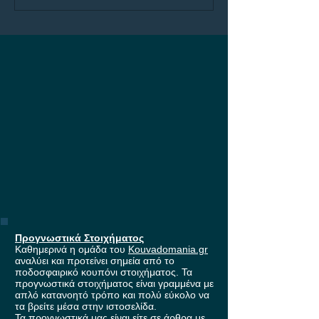
Ολυμπιακός με 500
Σαββατοκύριακ
Δώρα* χωρίς κατάθεση*
Stoiximan, με 
και super έπαθλο*
ανταμοιβής
ανταμοιβής!
Προγνωστικά Στοιχήματος
Καθημερινά η ομάδα του
Kouvadomania.gr
αναλύει και προτείνει σημεία από το
ποδοσφαιρικό κουπόνι στοιχήματος. Τα
προγνωστικά στοιχήματος είναι γραμμένα με
απλό κατανοητό τρόπο και πολύ εύκολο να
τα βρείτε μέσα στην ιστοσελίδα.
Τα προγνωστικά μας είναι είτε σε άρθρα με