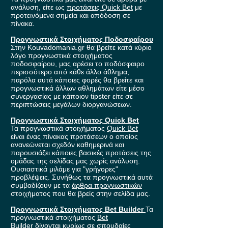
ανάλυση, είτε ως
προτάσεις Quick Bet
με
προτεινόμενα σημεία και απόδοση σε
πίνακα.
Προγνωστικά Στοιχήματος Ποδοσφαίρου
Στην Kouvadomania.gr θα βρείτε κατά κύριο
λόγο προγνωστικά στοιχήματος
ποδοσφαίρου, μας αρέσει το ποδόσφαιρο
περισσότερο από κάθε άλλο άθλημα,
παρόλα αυτά κάποιες φορές θα βρείτε και
προγνωστικά άλλων αθλημάτων είτε μέσο
συνεργασίας με κάποιον tipster είτε σε
περιπτώσεις μεγάλων διοργανώσεων.
Προγνωστικά Στοιχήματος Quick Bet
Τα προγνωστικά στοιχήματος
Quick Bet
είναι ένας πίνακας προτάσεων ο οποίος
ανανεώνεται σχεδόν καθημερινά και
παρουσιάζει κάποιες βασικές προτάσεις της
ομάδας της σελίδας μας χωρίς ανάλυση.
Ουσιαστικά μιλάμε για "γρήγορες"
προβλέψεις. Συνήθως τα προγνωστικά αυτά
συμβαδίζουν με τα
άρθρα προγνωστικών
στοιχήματος που θα βρείς στην σελίδα μας.
Προγνωστικά Στοιχήματος Bet Builder
Τα
προγνωστικά στοιχήματος
Bet
Builder
δίνονται κυρίως σε σπουδαίες