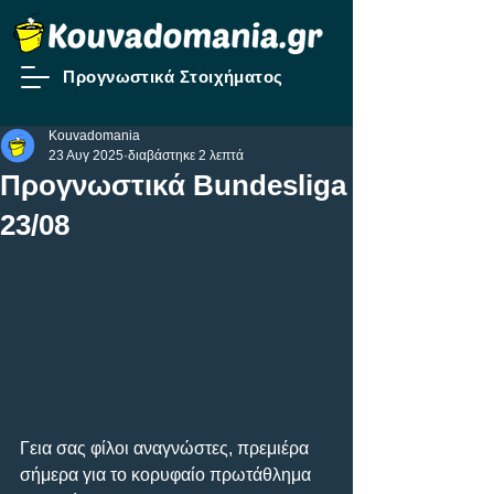
Προγνωστικά Στοιχήματος
Kouvadomania
23 Αυγ 2025
διαβάστηκε 2 λεπτά
Προγνωστικά Bundesliga
23/08
Γεια σας φίλοι αναγνώστες, πρεμιέρα 
σήμερα για το κορυφαίο πρωτάθλημα 