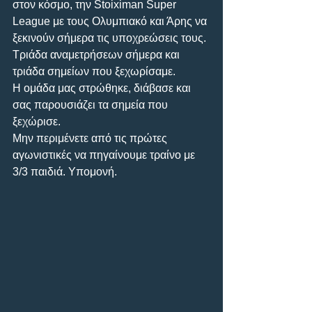
στον κόσμο, την Stoiximan Super 
League με τους Ολυμπιακό και Άρης να 
ξεκινούν σήμερα τις υποχρεώσεις τους. 
Τριάδα αναμετρήσεων σήμερα και 
τριάδα σημείων που ξεχωρίσαμε.
Η ομάδα μας στρώθηκε, διάβασε και 
σας παρουσιάζει τα σημεία που 
ξεχώρισε.
Μην περιμένετε από τις πρώτες 
αγωνιστικές να πηγαίνουμε τραίνο με 
3/3 παιδιά. Υπομονή.