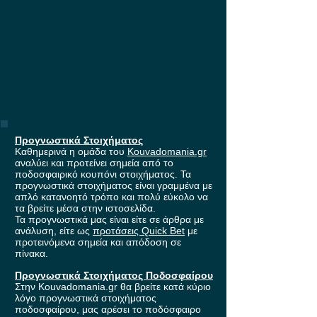
Προγνωστικά Στοιχήματος
Καθημερινά η ομάδα του
Kouvadomania.gr
αναλύει και προτείνει σημεία από το
ποδοσφαιρικό κουπόνι στοιχήματος. Τα
προγνωστικά στοιχήματος είναι γραμμένα με
απλό κατανοητό τρόπο και πολύ εύκολο να
τα βρείτε μέσα στην ιστοσελίδα.
Τα προγνωστικά μας είναι είτε σε άρθρα με
ανάλυση, είτε ως
προτάσεις Quick Bet
με
προτεινόμενα σημεία και απόδοση σε
πίνακα.
Προγνωστικά Στοιχήματος Ποδοσφαίρου
Στην Kouvadomania.gr θα βρείτε κατά κύριο
λόγο προγνωστικά στοιχήματος
ποδοσφαίρου, μας αρέσει το ποδόσφαιρο