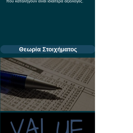
που καταλήγουν είναι ιδιαίτερα αξιόλογες.
Θεωρία Στοιχήματος
Τι είναι τα Ασιατικά Χάντικαπ;