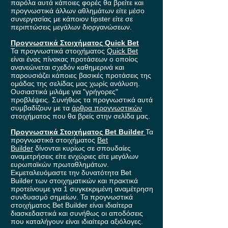
παρόλα αυτά κάποιες φορές θα βρείτε και
προγνωστικά άλλων αθλημάτων είτε μέσο
συνεργασίας με κάποιον tipster είτε σε
περιπτώσεις μεγάλων διοργανώσεων.
Προγνωστικά Στοιχήματος Quick Bet
Τα προγνωστικά στοιχήματος
Quick Bet
είναι ένας πίνακας προτάσεων ο οποίος
ανανεώνεται σχεδόν καθημερινά και
παρουσιάζει κάποιες βασικές προτάσεις της
ομάδας της σελίδας μας χωρίς ανάλυση.
Ουσιαστικά μιλάμε για "γρήγορες"
προβλέψεις. Συνήθως τα προγνωστικά αυτά
συμβαδίζουν με τα
άρθρα προγνωστικών
στοιχήματος που θα βρείς στην σελίδα μας.
Προγνωστικά Στοιχήματος Bet Builder
Τα
προγνωστικά στοιχήματος
Bet
Builder
δίνονται κυρίως σε σπουδαίες
αναμετρήσεις είτε ενχώριες είτε μεγάλων
ευρωπαϊκών πρωταθλημάτων.
Εκμεταλευόμαστε την δυνατότητα Bet
Builder των στοιχηματικών και πρακτικά
προτείνουμε για 1 συγκεκριμένη αναμέτρηση
συνδυασμό σημείων. Τα προγνωστικά
στοιχήματος Bet Builder είναι ιδιαίτερα
διασκεδαστικά και συνήθως οι αποδόσεις
που καταλήγουν είναι ιδιαίτερα αξιόλογες.