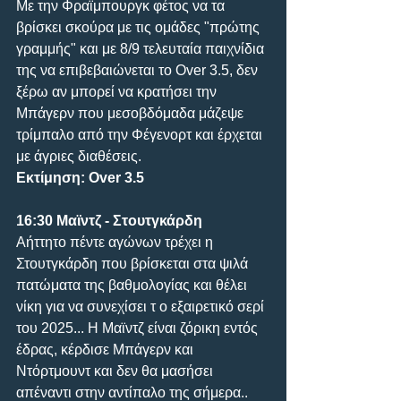
Mε την Φραϊμπουργκ φέτος να τα 
βρίσκει σκούρα με τις ομάδες "πρώτης 
γραμμής" και με 8/9 τελευταία παιχνίδια 
της να επιβεβαιώνεται το Over 3.5, δεν 
ξέρω αν μπορεί να κρατήσει την 
Μπάγερν που μεσοβδόμαδα μάζεψε 
τρίμπαλο από την Φέγενορτ και έρχεται 
με άγριες διαθέσεις.
Εκτίμηση: Over 3.5
16:30 Μαϊντζ - Στουτγκάρδη
Αήττητο πέντε αγώνων τρέχει η 
Στουτγκάρδη που βρίσκεται στα ψιλά 
πατώματα της βαθμολογίας και θέλει 
νίκη για να συνεχίσει τ ο εξαιρετικό σερί 
του 2025... Η Μαϊντζ είναι ζόρικη εντός 
έδρας, κέρδισε Μπάγερν και 
Ντόρτμουντ και δεν θα μασήσει 
απέναντι στην αντίπαλο της σήμερα.. 