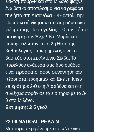
Σάλτσμπουργκ και στο Μιλάνο ψάχνει 
ένα θετικό αποτέλεσμα για να ρεφάρει 
την ήττα στη Λισαβόνα. Οι «αετοί» την 
Παρασκευή νίκησαν στο παραδοσιακό 
ντέρμπι της Πορτογαλίας 1-0 την Πόρτο 
με σκόρερ τον Άνχελ Ντι Μαρία και 
«σκαρφάλωσαν» στη 2η θέση της 
βαθμολογίας. Τιμωρημένος είναι ο 
βασικός στόπερ Αντόνιο Σίλβα. Το 
παρελθόν ανάμεσα στις δυο ομάδες 
είναι πρόσφατο, αφού συναντήθηκαν 
πέρσι στα προημιτελικά. Εκεί, η Ιντερ 
επικράτησε 2-0 στη Λισαβόνα και στη 
συνέχεια σφράγισε το εισιτήριο με το 3-
3 στο Μιλάνο.
Εκτίμηση: 3-5 γκολ
22:00 ΝΑΠΟΛΙ - ΡΕΑΛ Μ.
Ματσάρα περιμένουμε στο «Ντιέγκο 