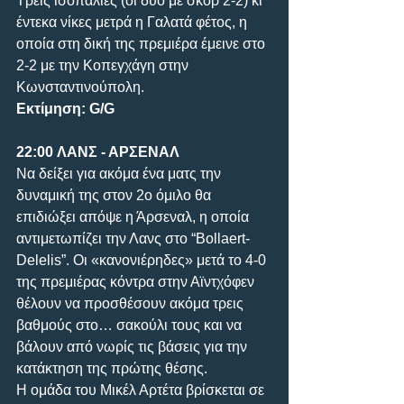
Τρεις ισοπαλίες (οι δύο με σκορ 2-2) κι 
έντεκα νίκες μετρά η Γαλατά φέτος, η 
οποία στη δική της πρεμιέρα έμεινε στο 
2-2 με την Κοπεγχάγη στην 
Κωνσταντινούπολη.
Εκτίμηση: G/G
22:00 ΛΑΝΣ - ΑΡΣΕΝΑΛ
Να δείξει για ακόμα ένα ματς την 
δυναμική της στον 2ο όμιλο θα 
επιδιώξει απόψε η Άρσεναλ, η οποία 
αντιμετωπίζει την Λανς στο “Bollaert-
Delelis”. Οι «κανονιέρηδες» μετά το 4-0 
της πρεμιέρας κόντρα στην Αϊντχόφεν 
θέλουν να προσθέσουν ακόμα τρεις 
βαθμούς στο… σακούλι τους και να 
βάλουν από νωρίς τις βάσεις για την 
κατάκτηση της πρώτης θέσης. 
Η ομάδα του Μικέλ Αρτέτα βρίσκεται σε 