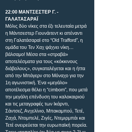
22:00 ΜΑΝΤΣΕΣΤΕΡ Γ. - 
ΓΑΛΑΤΑΣΑΡΑΪ
Μόλις δύο νίκες στα έξι τελευταία μετρά 
η Μάντσεστερ Γιουνάιτεντ κι απέναντι 
στη Γαλατάσαραϊ στο “Old Trafford”, η 
ομάδα του Τεν Χαχ ψάχνει νίκη… 
βάλσαμο! Μέσα στα «στραβά» 
αποτελέσματα για τους «κόκκινους 
διάβολους», συγκαταλέγεται και η ήττα 
από την Μπάγερν στο Μόναχο για την 
1η αγωνιστική. Ένα «μεγάλο» 
αποτέλεσμα θέλει η “cimbom”, που μετά 
την μεγάλη επένδυση του καλοκαιριού 
και τις μεταγραφές των Ικάρντι, 
Σάντσεζ, Ανχελίνιο, Μπακαμπού, Τετέ, 
Ζαχά, Ντομπελέ, Ζιγές, Ντεμιρμπάι και 
Τετέ ονειρεύεται την ευρωπαϊκή πορεία. 