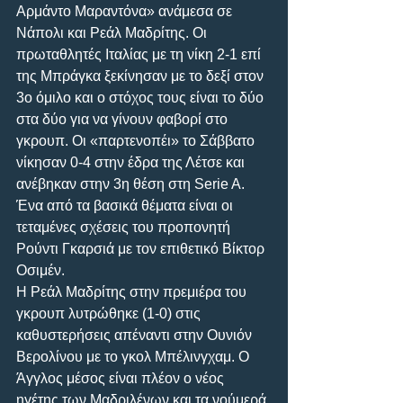
Αρμάντο Μαραντόνα» ανάμεσα σε 
Νάπολι και Ρεάλ Μαδρίτης. Οι 
πρωταθλητές Ιταλίας με τη νίκη 2-1 επί 
της Μπράγκα ξεκίνησαν με το δεξί στον 
3ο όμιλο και ο στόχος τους είναι το δύο 
στα δύο για να γίνουν φαβορί στο 
γκρουπ. Οι «παρτενοπέι» το Σάββατο 
νίκησαν 0-4 στην έδρα της Λέτσε και 
ανέβηκαν στην 3η θέση στη Serie A. 
Ένα από τα βασικά θέματα είναι οι 
τεταμένες σχέσεις του προπονητή 
Ρούντι Γκαρσιά με τον επιθετικό Βίκτορ 
Οσιμέν.
Η Ρεάλ Μαδρίτης στην πρεμιέρα του 
γκρουπ λυτρώθηκε (1-0) στις 
καθυστερήσεις απέναντι στην Ουνιόν 
Βερολίνου με το γκολ Μπέλινγχαμ. Ο 
Άγγλος μέσος είναι πλέον ο νέος 
ηγέτης των Μαδριλένων και τα νούμερά 