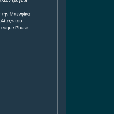
πλέον ζευγάρι 
ε την Μπενφίκα 
ολίτες» του 
 League Phase.