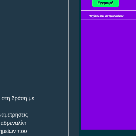
 στη δράση με 
ναμετρήσεις 
 αδρεναλίνη 
σημείων που 