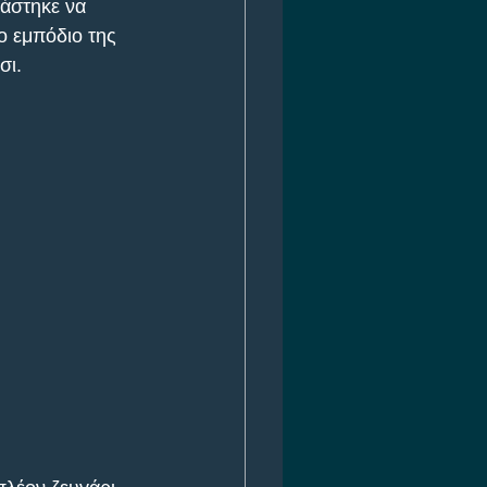
άστηκε να 
ο εμπόδιο της 
σι.