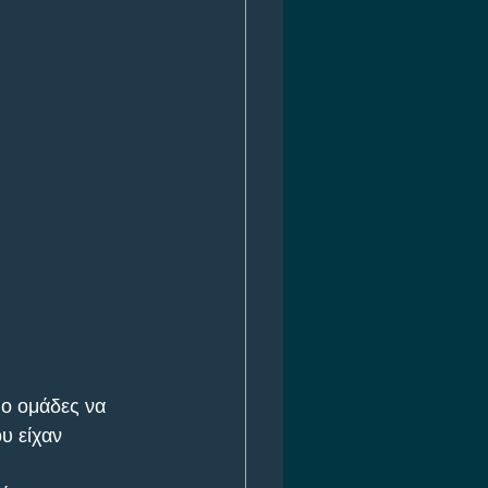
ύο ομάδες να 
υ είχαν 