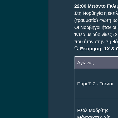
22:00 Μπόντο Γκλιμ
Στη Νορβηγία η έκπλ
(τραυματία) Φώτη Ιω
Οι Νορβηγοί ήταν οι
Ίντερ με δύο νίκες (
που ήταν στην 7η θ
🔍 
Εκτίμηση: 1Χ & O
Αγώνας
Παρί Σ.Ζ - Τσέλσι
Ρεάλ Μαδρίτης - 
Μάντσεστερ Σίτι