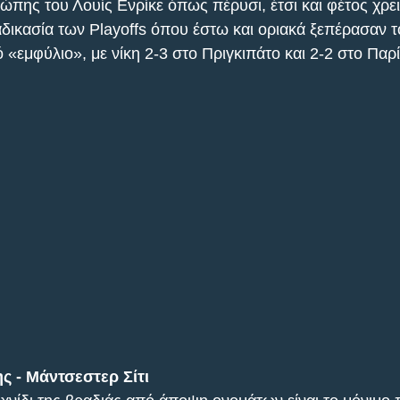
πης του Λουίς Ενρίκε όπως πέρυσι, έτσι και φέτος χρει
δικασία των Playoffs όπου έστω και οριακά ξεπέρασαν τ
«εμφύλιο», με νίκη 2-3 στο Πριγκιπάτο και 2-2 στο Παρί
ς - Μάντσεστερ Σίτι