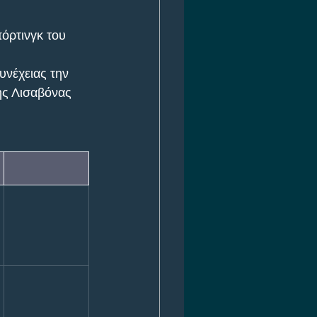
όρτινγκ του 
υνέχειας την 
της Λισαβόνας 