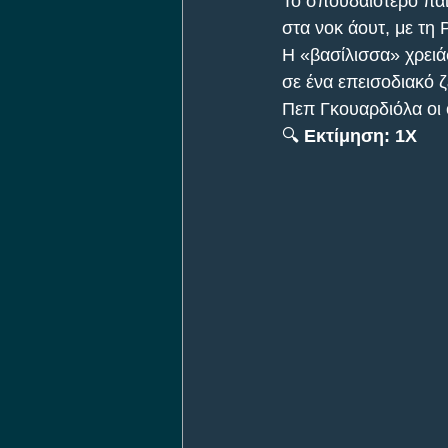
Το σπουδαιότερο παι
στα νοκ άουτ, με τη 
Η «βασίλισσα» χρειάσ
σε ένα επεισοδιακό ζ
Πεπ Γκουαρδιόλα οι 
🔍 
Εκτίμηση: 1X