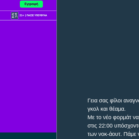
Γεια σας φίλοι αναγ
γκολ και θέαμα. 
Με το νέο φορμάτ να
στις 22:00 υπόσχοντ
των νοκ-άουτ. Πάμε 