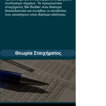
συνδυασμό σημείων. Τα προγνωστικά
στοιχήματος Bet Builder είναι ιδιαίτερα
διασκεδαστικά και συνήθως οι αποδόσεις
που καταλήγουν είναι ιδιαίτερα αξιόλογες.
Θεωρία Στοιχήματος
Τι είναι τα Ασιατικά Χάντικαπ;