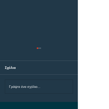
Σχόλια
ΠΑΟΚ - Άντερλεχτ Bet
Ολυμπιακός - Ν
Γράψτε ένα σχόλιο...
Builder με 4.50!
Bet Builder με 5