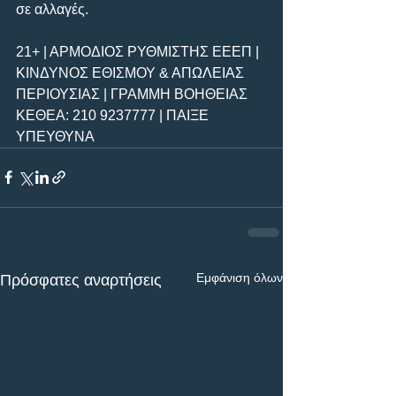
σε αλλαγές.
21+ | ΑΡΜΟΔΙΟΣ ΡΥΘΜΙΣΤΗΣ ΕΕΕΠ | 
ΚΙΝΔΥΝΟΣ ΕΘΙΣΜΟΥ & ΑΠΩΛΕΙΑΣ 
ΠΕΡΙΟΥΣΙΑΣ | ΓΡΑΜΜΗ ΒΟΗΘΕΙΑΣ 
ΚΕΘΕΑ: 210 9237777 | ΠΑΙΞΕ 
ΥΠΕΥΘΥΝΑ
Εμφάνιση όλων
Πρόσφατες αναρτήσεις