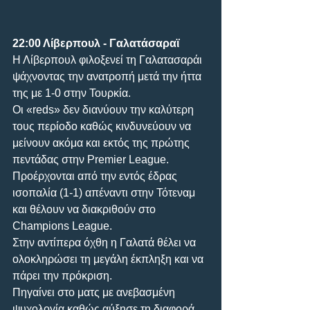
22:00 Λίβερπουλ - Γαλατάσαραϊ
Η Λίβερπουλ φιλοξενεί τη Γαλατασαράι 
ψάχνοντας την ανατροπή μετά την ήττα 
της με 1-0 στην Τουρκία.
Οι «reds» δεν διανύουν την καλύτερη 
τους περίοδο καθώς κινδυνεύουν να 
μείνουν ακόμα και εκτός της πρώτης 
πεντάδας στην Premier League.
Προέρχονται από την εντός έδρας 
ισοπαλία (1-1) απέναντι στην Τότεναμ 
και θέλουν να διακριθούν στο 
Champions League.
Στην αντίπερα όχθη η Γαλατά θέλει να 
ολοκληρώσει τη μεγάλη έκπληξη και να 
πάρει την πρόκριση.
Πηγαίνει στο ματς με ανεβασμένη 
ψυχολογία καθώς αύξησε τη διαφορά 