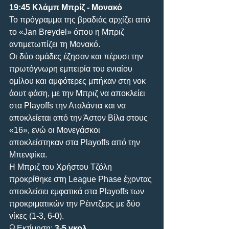
19:45 Κλάμπ Μπρίζ - Μονακό
Το πρόγραμμα της βραδιάς αρχίζει από 
το «Jan Breydel» όπου η Μπριζ 
αντιμετωπίζει τη Μονακό.
Οι δύο ομάδες έζησαν και πέρυσι την 
πρωτόγνωρη εμπειρία του ενιαίου 
ομίλου και αμφότερες μπήκαν στη νοκ 
άουτ φάση, με την Μπριζ να αποκλείει 
στα Playoffs την Αταλάντα και να 
αποκλείεται από την Άστον Βίλα στους 
«16», ενώ οι Μονεγάσκοι 
αποκλείστηκαν στα Playoffs από την 
Μπενφίκα.
Η Μπριζ του Χρήστου Τζόλη 
προκρίθηκε στη League Phase έχοντας 
αποκλείσει εμφατικά στα Playoffs των 
προκριματικών την Ρέιντζερς με δύο 
νίκες (1-3, 6-0).
🔍Εκτίμηση: 
3-5 γκολ