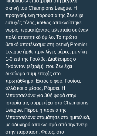
Νιουκάστλ επιστρέφει στη μεγάλη 
σκηνή του Champions League. Η 
προηγούμενη παρουσία της δεν είχε 
ευτυχές τέλος, καθώς αποκλείστηκε 
νωρίς, τερματίζοντας τελευταία σε έναν 
πολύ απαιτητικό όμιλο. Το πρώτο 
θετικό αποτέλεσμα στη φετινή Premier 
League ήρθε πριν λίγες μέρες, με νίκη 
1-0 επί της Γουλβς. Διαθέσιμος ο 
Γκόρντον (εξτρέμ), που δεν έχει 
δικαίωμα συμμετοχής στο 
πρωτάθλημα. Εκτός ο φορ, Γουίσα, 
αλλά και ο μέσος, Ράμσεϊ. Η 
Μπαρτσελόνα για 30ή φορά στην 
ιστορία της συμμετέχει στο Champions 
League. Πέρσι, η πορεία της 
Μπαρτσελόνα σταμάτησε στα ημιτελικά, 
με οδυνηρό αποκλεισμό από την Ίντερ 
στην παράταση. Φέτος, στο 