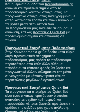
Προγνωστικά Στοιχήματος
Καθημερινά η ομάδα του
Kouvadomania.gr
αναλύει και προτείνει σημεία από το
ποδοσφαιρικό κουπόνι στοιχήματος. Τα
προγνωστικά στοιχήματος είναι γραμμένα με
απλό κατανοητό τρόπο και πολύ εύκολο να
τα βρείτε μέσα στην ιστοσελίδα.
Τα προγνωστικά μας είναι είτε σε άρθρα με
ανάλυση, είτε ως
προτάσεις Quick Bet
με
προτεινόμενα σημεία και απόδοση σε
πίνακα.
Προγνωστικά Στοιχήματος Ποδοσφαίρου
Στην Kouvadomania.gr θα βρείτε κατά κύριο
λόγο προγνωστικά στοιχήματος
ποδοσφαίρου, μας αρέσει το ποδόσφαιρο
περισσότερο από κάθε άλλο άθλημα,
παρόλα αυτά κάποιες φορές θα βρείτε και
προγνωστικά άλλων αθλημάτων είτε μέσο
συνεργασίας με κάποιον tipster είτε σε
περιπτώσεις μεγάλων διοργανώσεων.
Προγνωστικά Στοιχήματος Quick Bet
Τα προγνωστικά στοιχήματος
Quick Bet
είναι ένας πίνακας προτάσεων ο οποίος
ανανεώνεται σχεδόν καθημερινά και
παρουσιάζει κάποιες βασικές προτάσεις της
ομάδας της σελίδας μας χωρίς ανάλυση.
Ουσιαστικά μιλάμε για "γρήγορες"