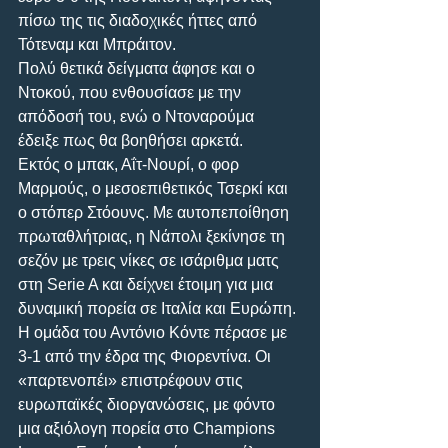
πίσω της τις διαδοχικές ήττες από 
Τότεναμ και Μπράιτον. 
Πολύ θετικά δείγματα άφησε και ο 
Ντοκού, που ενθουσίασε με την 
απόδοσή του, ενώ ο Ντοναρούμα 
έδειξε πως θα βοηθήσει αρκετά. 
Εκτός ο μπακ, Αΐτ-Νουρί, ο φορ 
Μαρμούς, ο μεσοεπιθετικός Τσερκί και 
ο στόπερ Στόουνς. Με αυτοπεποίθηση 
πρωταθλήτριας, η Νάπολι ξεκίνησε τη 
σεζόν με τρεις νίκες σε ισάριθμα ματς 
στη Serie A και δείχνει έτοιμη για μια 
δυναμική πορεία σε Ιταλία και Ευρώπη. 
Η ομάδα του Αντόνιο Κόντε πέρασε με 
3-1 από την έδρα της Φιορεντίνα. Οι 
«παρτενοπέι» επιστρέφουν στις 
ευρωπαϊκές διοργανώσεις, με φόντο 
μια αξιόλογη πορεία στο Champions 