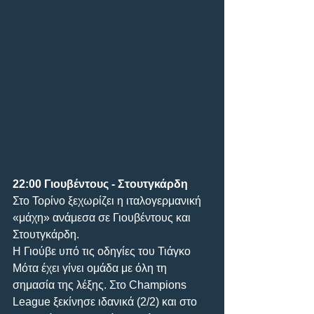
22:00 Γιουβέντους - Στουτγκάρδη
Στο Τορίνο ξεχωρίζει η ιταλογερμανική 
«μάχη» ανάμεσα σε Γιουβέντους και 
Στουτγκάρδη. 
Η Γιούβε υπό τις οδηγίες του Τιάγκο 
Μότα έχει γίνει ομάδα με όλη τη 
σημασία της λέξης. Στο Champions 
League ξεκίνησε ιδανικά (2/2) και στο 