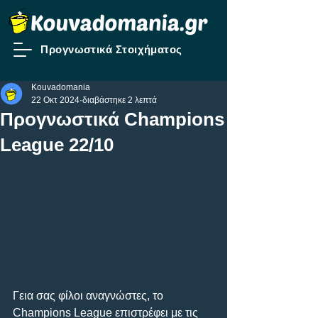
Προγνωστικά Στοιχήματος
Kouvadomania
22 Οκτ 2024
διαβάστηκε 2 λεπτά
Προγνωστικά Champions
League 22/10
Γεια σας φίλοι αναγνώστες, το 
Champions League επιστρέφει με τις 