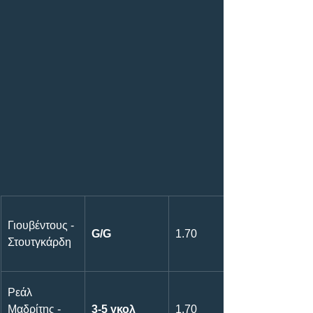
Γιουβέντους - 
G/G
1.70
Στουτγκάρδη
Ρεάλ 
Μαδρίτης - 
3-5 γκολ
1.70