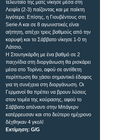
τελευταίο της ματς νίκησε μέσα στη 
Λειψία (2-3) παίζοντας και με παίκτη 
λιγότερο. Επίσης, η Γιουβέντους στη 
Serie A και σε 8 αγωνιστικές είναι 
αήττητη, απέχει τρεις βαθμούς από την 
κορυφή και το Σάββατο νίκησε 1-0 τη 
Λάτσιο.
Η Στουτγκάρδη με ένα βαθμό σε 2 
παιχνίδια στη διοργάνωση θα ρισκάρει 
μέσα στο Τορίνο, αφού σε αντίθετη 
περίπτωση θα χάσει σημαντικό έδαφος 
για τη συνέχεια στη διοργάνωση. Οι 
Γερμανοί θα πρέπει να βρουν λύσεις 
στον τομέα της κούρασης, αφού το 
Σάββατο απέναντι στην Μπάγερν 
κατέρρευσαν και στο δεύτερο ημίχρονο 
δέχθηκαν 4 γκολ!
Εκτίμηση: G/G