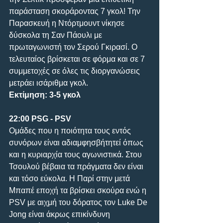
παράσταση σκοράροντας 7 γκολ! Την 
Παρασκευή η Ντόρτμουντ νίκησε 
δύσκολα τη Σαν Πάουλι με 
πρωταγωνιστή τον Σερού Γκιρασί. Ο 
τελευταίος βρίσκεται σε φόρμα και σε 7 
συμμετοχές σε όλες τις διοργανώσεις 
μετράει ισάριθμα γκολ.
Εκτίμηση: 3-5 γκολ
22:00 PSG - PSV
Ομάδες που η ποιότητα τους εντός 
συνόρων είναι αδιαμφησβήτητεί όπως 
και η κυριαρχία τους αγωνιστικά. Στου 
Τσουλού βέβαια τα πράγματα δεν είναι 
και τόσο εύκολα. Η Παρί στην μετά 
Μπαπέ εποχή τα βρίσκει σκούρα ενώ η 
PSV με αιχμή του δόρατος τον Luke De 
Jong είναι άκρως επικίνδυνη 