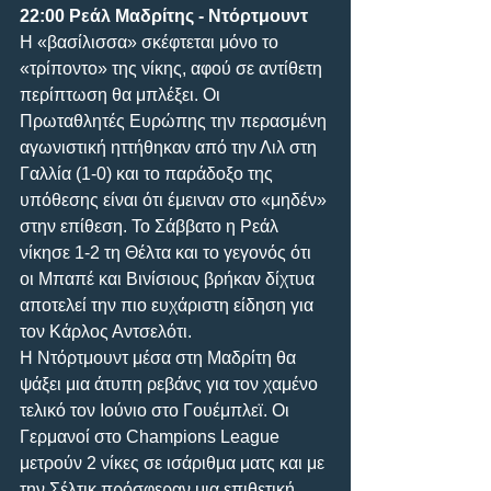
22:00 Ρεάλ Μαδρίτης - Ντόρτμουντ 
Η «βασίλισσα» σκέφτεται μόνο το 
«τρίποντο» της νίκης, αφού σε αντίθετη 
περίπτωση θα μπλέξει. Οι 
Πρωταθλητές Ευρώπης την περασμένη 
αγωνιστική ηττήθηκαν από την Λιλ στη 
Γαλλία (1-0) και το παράδοξο της 
υπόθεσης είναι ότι έμειναν στο «μηδέν» 
στην επίθεση. Το Σάββατο η Ρεάλ 
νίκησε 1-2 τη Θέλτα και το γεγονός ότι 
οι Μπαπέ και Βινίσιους βρήκαν δίχτυα 
αποτελεί την πιο ευχάριστη είδηση για 
τον Κάρλος Αντσελότι.
Η Ντόρτμουντ μέσα στη Μαδρίτη θα 
ψάξει μια άτυπη ρεβάνς για τον χαμένο 
τελικό τον Ιούνιο στο Γουέμπλεϊ. Οι 
Γερμανοί στο Champions League 
μετρούν 2 νίκες σε ισάριθμα ματς και με 
την Σέλτικ πρόσφεραν μια επιθετική 