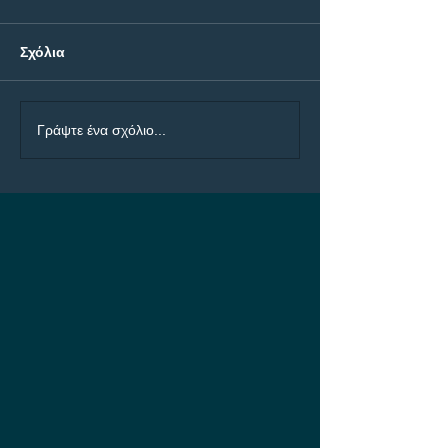
Σχόλια
Για την πρόκριση ο
Οι αναμετρήσει
Γράψτε ένα σχόλιο...
Ολυμπιακός με 500
Σαββατοκύριακ
Δώρα* χωρίς κατάθεση*
Stoiximan, με 
και super έπαθλο*
ανταμοιβής
ανταμοιβής!