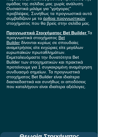
ομάδας της σελίδας μας χωρίς ανάλυση.
Ουσιαστικά μιλάμε για "γρήγορες"
προβλέψεις. Συνήθως τα προγνωστικά αυτά
συμβαδίζουν με τα
άρθρα προγνωστικών
στοιχήματος που θα βρείς στην σελίδα μας.
Προγνωστικά Στοιχήματος Bet Builder
Τα
προγνωστικά στοιχήματος
Bet
Builder
δίνονται κυρίως σε σπουδαίες
αναμετρήσεις είτε ενχώριες είτε μεγάλων
ευρωπαϊκών πρωταθλημάτων.
Εκμεταλευόμαστε την δυνατότητα Bet
Builder των στοιχηματικών και πρακτικά
προτείνουμε για 1 συγκεκριμένη αναμέτρηση
συνδυασμό σημείων. Τα προγνωστικά
στοιχήματος Bet Builder είναι ιδιαίτερα
διασκεδαστικά και συνήθως οι αποδόσεις
που καταλήγουν είναι ιδιαίτερα αξιόλογες.
Θεωρία Στοιχήματος