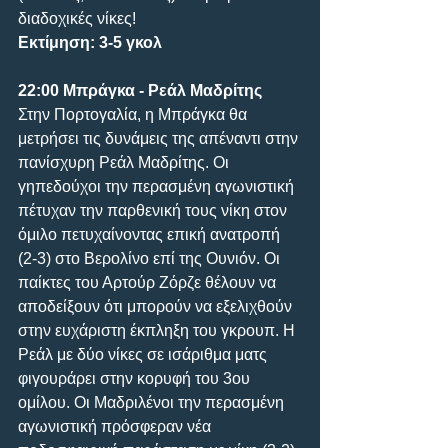
διαδοχικές νίκες!
Εκτίμηση: 3-5 γκολ
22:00 Μπράγκα - Ρεάλ Μαδρίτης
Στην Πορτογαλία, η Μπράγκα θα 
μετρήσει τις δυνάμεις της απέναντι στην 
πανίσχυρη Ρεάλ Μαδρίτης. Οι 
γηπεδούχοι την περασμένη αγωνιστική 
πέτυχαν την παρθενική τους νίκη στον 
όμιλο πετυχαίνοντας επική ανατροπή 
(2-3) στο Βερολίνο επί της Ουνιόν. Οι 
παίκτες του Αρτούρ Ζόρζε θέλουν να 
αποδείξουν ότι μπορούν να εξελιχθούν 
στην ευχάριστη έκπληξη του γκρουπ. Η 
Ρεάλ με δύο νίκες σε ισάριθμα ματς 
φιγουράρει στην κορυφή του 3ου 
ομίλου. Οι Μαδριλένοι την περασμένη 
αγωνιστική πρόσφεραν νέα 