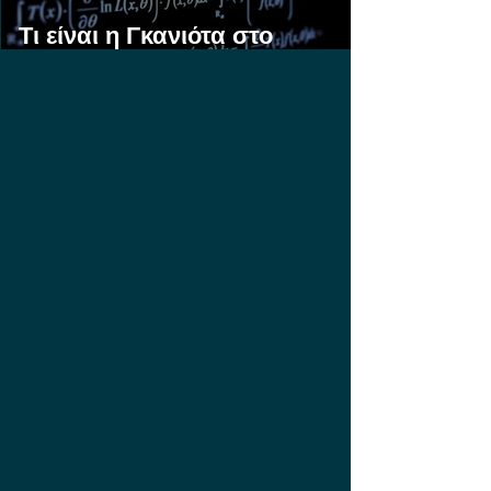
Τι είναι η Γκανιότα στο
Στοίχημα;