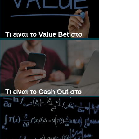
Τι είναι το Value Bet στο
Στοίχημα;
Τι είναι το Cash Out στο
Στοίχημα;