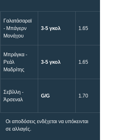
Γαλατάσαραϊ 
- Μπάγερν 
3-5 γκολ
1.65
Μονάχου
Μπράγκα - 
Ρεάλ 
3-5 γκολ
1.65
Μαδρίτης
Σεβίλλη - 
G/G
1.70
Άρσεναλ
Οι αποδόσεις ενδέχεται να υπόκεινται 
σε αλλαγές.       