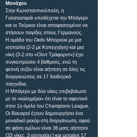
Μονάχου
Στην Κωνσταντινούπολη, η 
Γαλατασαράι υποδέχεται την Μπάγερν 
και οι Τούρκοι είναι αποφασισμένοι να 
στήσουν παγίδες στους Γερμανούς. 
Η ομάδα του Οκάν Μπορούκ με μια 
ισοπαλία (2-2 με Κοπεγχάγη) και μια 
νίκη (3-2 στο «Ολντ Τράφορντ») έχει 
συγκεντρώσει 4 βαθμούς, ενώ τη 
φετινή σεζόν είναι αήττητη σε όλες τις 
διοργανώσεις σε 17 διαδοχικά 
παιχνίδια.
Η Μπάγερν με δύο νίκες επιβεβαίωσε 
με το «καλημέρα» ότι είναι το αφεντικό 
στον 1ο όμιλο του Champions League. 
Οι Βαυαροί έχουν δημιουργήσει ένα 
μοναδικό ρεκόρ στη διοργάνωση, αφού 
σε φάση ομίλων είναι 36 ματς αήττητοι 
(33 νίκες, 3 ισοπαλίες) και μετράνε 17 