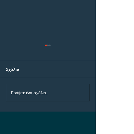
Σχόλια
ΠΑΟΚ - Άντερλεχτ: Η
ΠΑΟΚ - Άντερλε
Γράψτε ένα σχόλιο...
μάχη για τη είσοδο
Builder με 4.50!
στους ομίλους του
Europa League, με
έπαθλο* ανταμοιβής στη
Stoiximan!