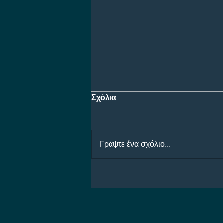
Σχόλια
Γράψτε ένα σχόλιο...
Προγνωστικά Ημέρας 07/08