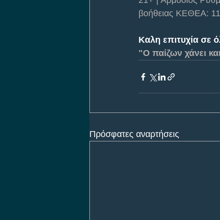
21+ | Αρμόδιος Ρυθμ
βοήθειας ΚΕΘΕΑ: 111
Καλη επιτυχία σε ό
"Ο παίζων χάνει κα
Πρόσφατες αναρτήσεις