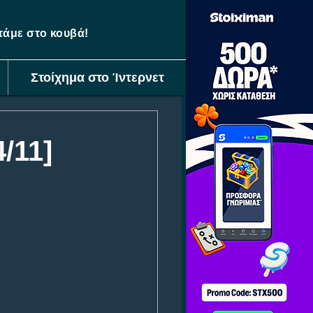
ετάμε στο κουβά!
Στοίχημα στο Ίντερνετ
/11]