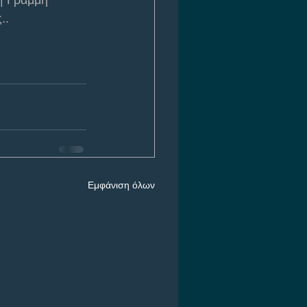
| Γραμμή 
..
Εμφάνιση όλων