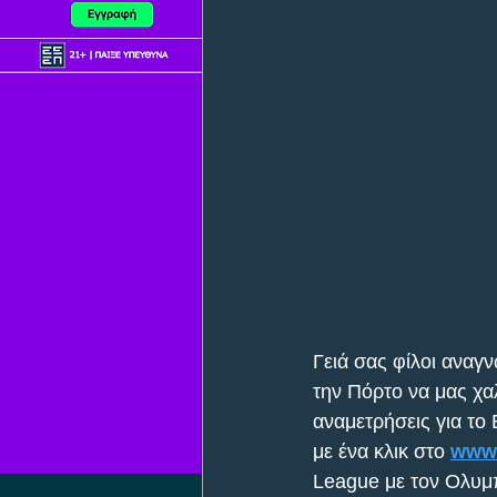
Γειά σας φίλοι αναγν
την Πόρτο να μας χα
αναμετρήσεις για το
με ένα κλικ στο 
www.
League με τον Ολυμπ