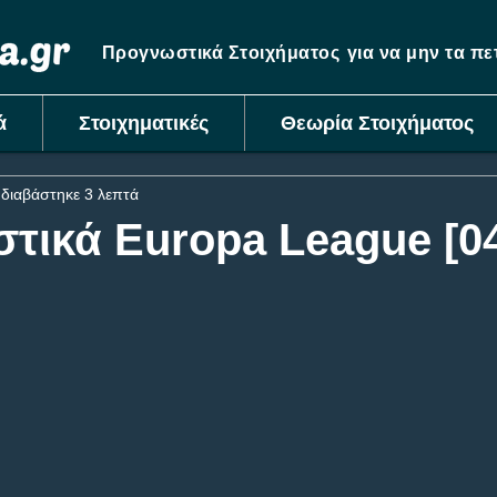
Προγνωστικά Στοιχήματος
για να μην τα π
ά
Στοιχηματικές
Θεωρία Στοιχήματος
διαβάστηκε 3 λεπτά
τικά Europa League [04