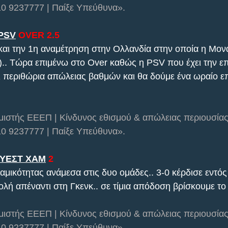
0 9237777 | Παίξε Υπεύθυνα».
 PSV
OVER 2.5
 και την 1η αναμέτρηση στην Ολλανδία στην οποία η Μον
).. Τώρα επιμένω στο Over καθώς η PSV που έχει την επ
ι περιθώρια απώλειας βαθμών και θα δούμε ένα ωραίο επ
ιστής ΕΕΕΠ | Κίνδυνος εθισμού & απώλειας περιουσίας
0 9237777 | Παίξε Υπεύθυνα».
ΓΟΥΕΣΤ ΧΑΜ
2
μικότητας ανάμεσα στις δυο ομάδες.. 3-0 κέρδισε εντός
ολή απέναντι στη Γκενκ.. σε τίμια απόδοση βρίσκουμε το
ιστής ΕΕΕΠ | Κίνδυνος εθισμού & απώλειας περιουσίας
0 9237777 | Παίξε Υπεύθυνα».