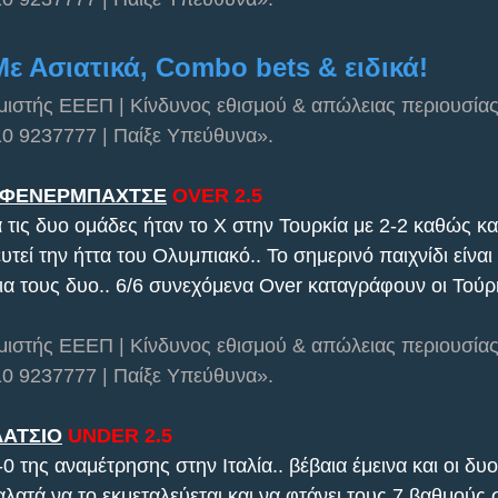
Με Ασιατικά, Combo bets & ειδικά!
ιστής ΕΕΕΠ | Κίνδυνος εθισμoύ & απώλειας περιουσίας
0 9237777 | Παίξε Υπεύθυνα».
 - ΦΕΝΕΡΜΠΑΧΤΣΕ
OVER 2.5
 τις δυο ομάδες ήταν το Χ στην Τουρκία με 2-2 καθώς κα
τεί την ήττα του Ολυμπιακό.. Το σημερινό παιχνίδι είναι
ια τους δυο.. 6/6 συνεχόμενα Over καταγράφουν οι Τούρκ
ιστής ΕΕΕΠ | Κίνδυνος εθισμού & απώλειας περιουσίας
0 9237777 | Παίξε Υπεύθυνα».
 ΛΑΤΣΙΟ
UNDER 2.5
0 της αναμέτρησης στην Ιταλία.. βέβαια έμεινα και οι δυ
λατά να το εκμεταλεύεται και να φτάνει τους 7 βαθμούς 