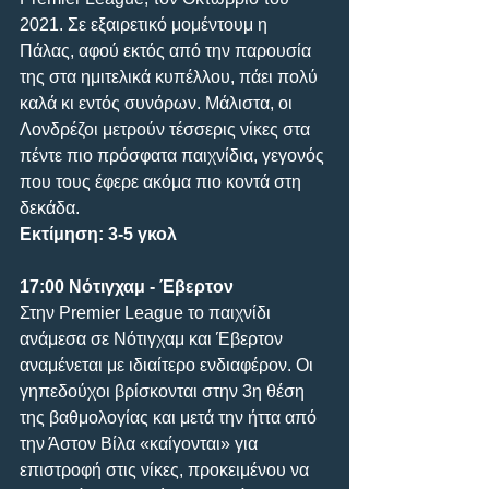
2021. Σε εξαιρετικό μομέντουμ η 
Πάλας, αφού εκτός από την παρουσία 
της στα ημιτελικά κυπέλλου, πάει πολύ 
καλά κι εντός συνόρων. Μάλιστα, οι 
Λονδρέζοι μετρούν τέσσερις νίκες στα 
πέντε πιο πρόσφατα παιχνίδια, γεγονός 
που τους έφερε ακόμα πιο κοντά στη 
δεκάδα.
Εκτίμηση: 3-5 γκολ
17:00 Νότιγχαμ - Έβερτον
Στην Premier League το παιχνίδι 
ανάμεσα σε Νότιγχαμ και Έβερτον 
αναμένεται με ιδιαίτερο ενδιαφέρον. Οι 
γηπεδούχοι βρίσκονται στην 3η θέση 
της βαθμολογίας και μετά την ήττα από 
την Άστον Βίλα «καίγονται» για 
επιστροφή στις νίκες, προκειμένου να 