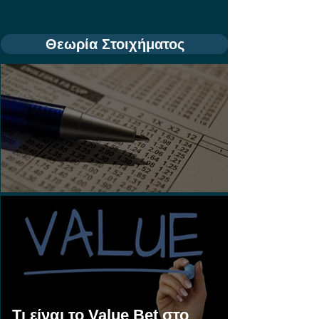
Θεωρία Στοιχήματος
Τι είναι τα Ασιατικά Χάντικαπ;
Τι είναι το Value Bet στο