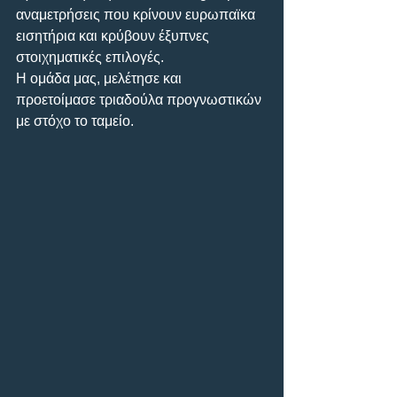
αναμετρήσεις που κρίνουν ευρωπαϊκα 
εισητήρια και κρύβουν έξυπνες 
στοιχηματικές επιλογές.
Η ομάδα μας, μελέτησε και 
προετοίμασε τριαδούλα προγνωστικών 
με στόχο το ταμείο.