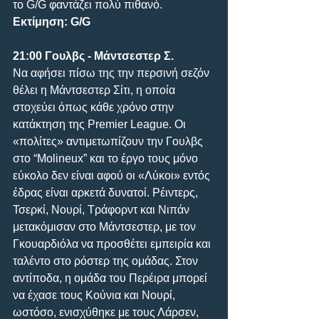
το G/G φαντάζει πολύ πιθανό.
Εκτίμηση: G/G
21:00 Γουλβς - Μάντσεστερ Σ.
Να αφήσει πίσω της την περσινή σεζόν 
θέλει η Μάντσεστερ Σίτι, η οποία 
στοχεύει όπως κάθε χρόνο στην 
κατάκτηση της Premier League. Οι 
«πολίτες» αντιμετωπίζουν την Γουλβς 
στο “Molineux” και το έργο τους μόνο 
εύκολο δεν είναι αφού οι «Λύκοι» εντός 
έδρας είναι αρκετά δυνατοί. Ρέιντερς, 
Τσερκί, Νουρί, Τράφορντ και Νιπάν 
μετακόμισαν στο Μάντσεστερ, με τον 
Γκουαρδιόλα να προσθέτει εμπειρία και 
ταλέντο στο ρόστερ της ομάδας. Στον 
αντίποδα, η ομάδα του Περέιρα μπορεί 
να έχασε τους Κούνια και Νουρί, 
ωστόσο, ενισχύθηκε με τους Λάρσεν, 