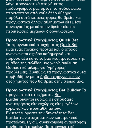
λόγο προγνωστικά στοιχήματος
ποδοσφαίρου, μας αρέσει το ποδόσφαιρο
περισσότερο από κάθε άλλο άθλημα,
παρόλα αυτά κάποιες φορές θα βρείτε και
προγνωστικά άλλων αθλημάτων είτε μέσο
συνεργασίας με κάποιον tipster είτε σε
περιπτώσεις μεγάλων διοργανώσεων.
Προγνωστικά Στοιχήματος Quick Bet
Τα προγνωστικά στοιχήματος
Quick Bet
είναι ένας πίνακας προτάσεων ο οποίος
ανανεώνεται σχεδόν καθημερινά και
παρουσιάζει κάποιες βασικές προτάσεις της
ομάδας της σελίδας μας χωρίς ανάλυση.
Ουσιαστικά μιλάμε για "γρήγορες"
προβλέψεις. Συνήθως τα προγνωστικά αυτά
συμβαδίζουν με τα
άρθρα προγνωστικών
στοιχήματος που θα βρείς στην σελίδα μας.
Προγνωστικά Στοιχήματος Bet Builder
Τα
προγνωστικά στοιχήματος
Bet
Builder
δίνονται κυρίως σε σπουδαίες
αναμετρήσεις είτε ενχώριες είτε μεγάλων
ευρωπαϊκών πρωταθλημάτων.
Εκμεταλευόμαστε την δυνατότητα Bet
Builder των στοιχηματικών και πρακτικά
προτείνουμε για 1 συγκεκριμένη αναμέτρηση
συνδυασμό σημείων. Τα προγνωστικά