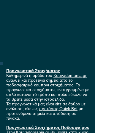
Προγνωστικά Στοιχήματος
Καθημερινά η ομάδα του
Kouvadomania.gr
αναλύει και προτείνει σημεία από το
ποδοσφαιρικό κουπόνι στοιχήματος. Τα
προγνωστικά στοιχήματος είναι γραμμένα με
απλό κατανοητό τρόπο και πολύ εύκολο να
τα βρείτε μέσα στην ιστοσελίδα.
Τα προγνωστικά μας είναι είτε σε άρθρα με
ανάλυση, είτε ως
προτάσεις Quick Bet
με
προτεινόμενα σημεία και απόδοση σε
πίνακα.
Προγνωστικά Στοιχήματος Ποδοσφαίρου
Στην Kouvadomania.gr θα βρείτε κατά κύριο