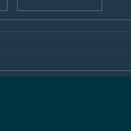
ΠΑΟΚ - Άντερλεχτ Bet
Builder με 4.50!