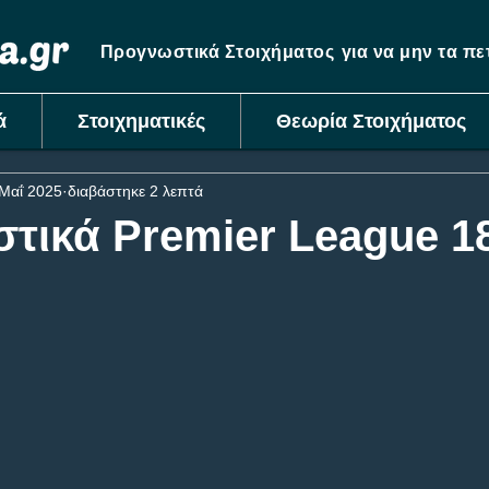
Προγνωστικά Στοιχήματος
για να μην τα π
ά
Στοιχηματικές
Θεωρία Στοιχήματος
Μαΐ 2025
διαβάστηκε 2 λεπτά
τικά Premier League 1