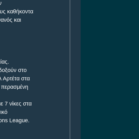
ν 
ους καθήκοντα 
ανός και 
ας. 
δοξούν στο 
λ Αρτέτα στα 
ν περασμένη 
 7 νίκες στα 
ικό 
ons League.