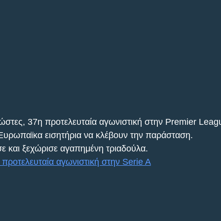
νώστες, 37η προτελευταία αγωνιστική στην Premier Leagu
 Ευρωπαϊκα εισητήρια να κλέβουν την παράσταση.
ε και ξεχώρισε αγαπημένη τριαδούλα.
 προτελευταία αγωνιστική στην Serie A