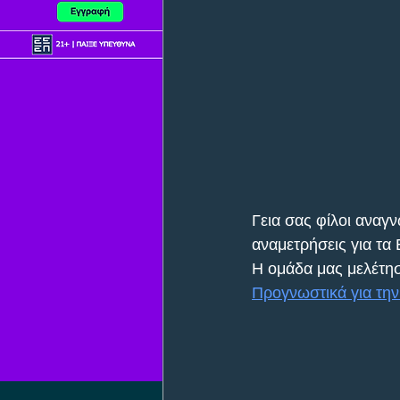
Γεια σας φίλοι αναγ
αναμετρήσεις για τα
Η ομάδα μας μελέτησ
Προγνωστικά για την