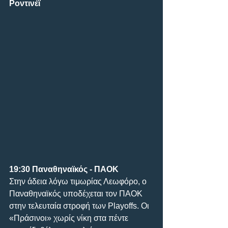
Ροντινέϊ
19:30 Παναθηναϊκός - ΠΑΟΚ
Στην άδεια λόγω τιμωρίας Λεωφόρο, ο 
Παναθηναϊκός υποδέχεται τον ΠΑΟΚ 
στην τελευταία στροφή των Playoffs. Οι 
«Πράσινοι» χωρίς νίκη στα πέντε 