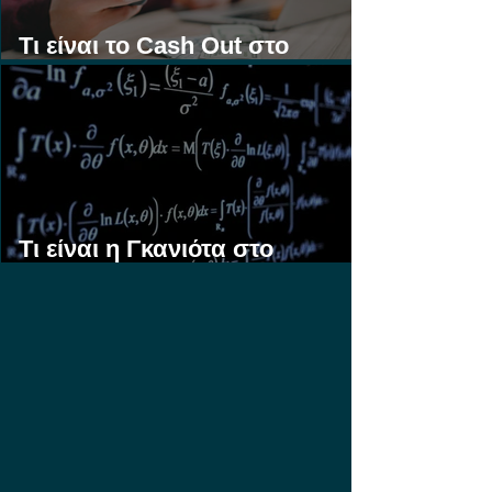
Τι είναι το Cash Out στο
Στοίχημα;
Τι είναι η Γκανιότα στο
Στοίχημα;