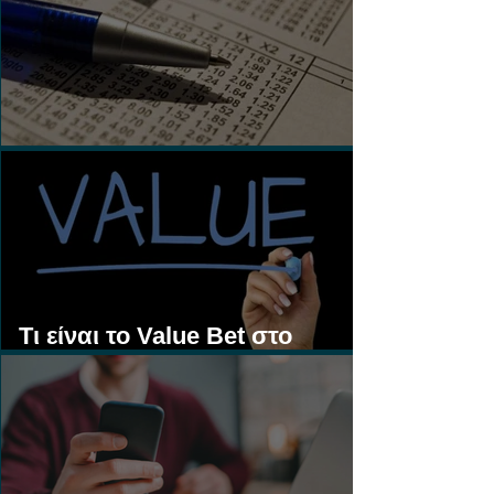
Τι είναι τα Ασιατικά Χάντικαπ;
Τι είναι το Value Bet στο
Στοίχημα;