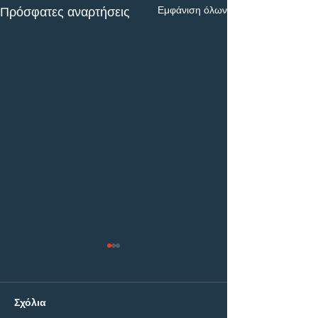
Εμφάνιση όλων
Πρόσφατες αναρτήσεις
Σχόλια