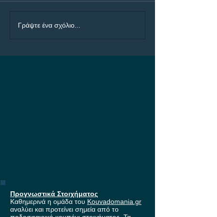
ΠΑΟΚ - Άντερλεχτ Bet
Ολυμπιακός - Ν
Γράψτε ένα σχόλιο...
Builder με 4.50!
Bet Builder με 5
Προγνωστικά Στοιχήματος
Καθημερινά η ομάδα του
Kouvadomania.gr
αναλύει και προτείνει σημεία από το