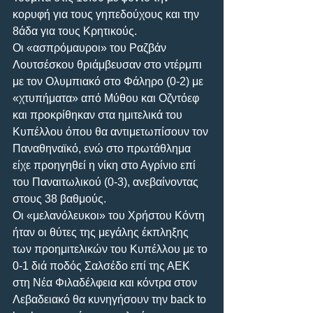
κορυφή για τους γηπεδούχους και την 
8άδα για τους Κρητικούς.
Οι «ασπρόμαυροι» του Ραζβάν 
Λουτσέσκου θριάμβευσαν στο ντέρμπι 
με τον Ολυμπιακό στο Φάληρο (0-2) με 
«χτυπήματα» από Μύθου και Οζντόεφ 
και προκρίθηκαν στα ημιτελικά του 
Κυπέλλου όπου θα αντιμετωπίσουν τον 
Παναθηναϊκό, ενώ στο πρωτάθλημα 
είχε προηγηθεί η νίκη στο Αγρίνιο επί 
του Παναιτωλικού (0-3), ανεβαίνοντας 
στους 38 βαθμούς.
Οι «μελανόλευκοι» του Χρήστου Κόντη 
ήταν οι θύτες της μεγάλης έκπληξης 
των προημιτελικών του Κυπέλλου με το 
0-1 διά ποδός Σαλσέδο επί της ΑΕΚ 
στη Νέα Φιλαδέλφεια και κόντρα στον 
Λεβαδειακό θα κυνηγήσουν την back to 