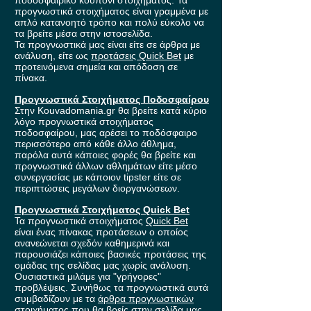
ποδοσφαιρικό κουπόνι στοιχήματος. Τα
προγνωστικά στοιχήματος είναι γραμμένα με
απλό κατανοητό τρόπο και πολύ εύκολο να
τα βρείτε μέσα στην ιστοσελίδα.
Τα προγνωστικά μας είναι είτε σε άρθρα με
ανάλυση, είτε ως
προτάσεις Quick Bet
με
προτεινόμενα σημεία και απόδοση σε
πίνακα.
Προγνωστικά Στοιχήματος Ποδοσφαίρου
Στην Kouvadomania.gr θα βρείτε κατά κύριο
λόγο προγνωστικά στοιχήματος
ποδοσφαίρου, μας αρέσει το ποδόσφαιρο
περισσότερο από κάθε άλλο άθλημα,
παρόλα αυτά κάποιες φορές θα βρείτε και
προγνωστικά άλλων αθλημάτων είτε μέσο
συνεργασίας με κάποιον tipster είτε σε
περιπτώσεις μεγάλων διοργανώσεων.
Προγνωστικά Στοιχήματος Quick Bet
Τα προγνωστικά στοιχήματος
Quick Bet
είναι ένας πίνακας προτάσεων ο οποίος
ανανεώνεται σχεδόν καθημερινά και
παρουσιάζει κάποιες βασικές προτάσεις της
ομάδας της σελίδας μας χωρίς ανάλυση.
Ουσιαστικά μιλάμε για "γρήγορες"
προβλέψεις. Συνήθως τα προγνωστικά αυτά
συμβαδίζουν με τα
άρθρα προγνωστικών
στοιχήματος που θα βρείς στην σελίδα μας.