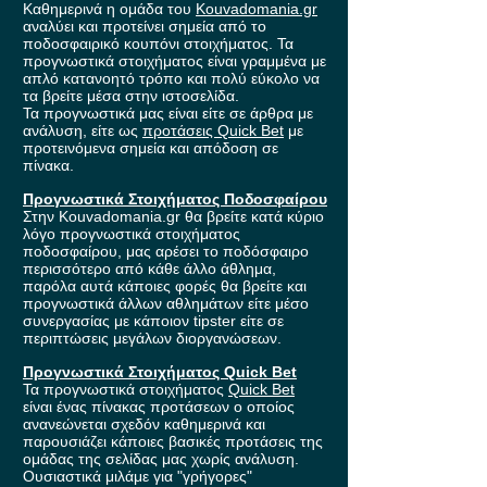
Καθημερινά η ομάδα του
Kouvadomania.gr
αναλύει και προτείνει σημεία από το
ποδοσφαιρικό κουπόνι στοιχήματος. Τα
προγνωστικά στοιχήματος είναι γραμμένα με
απλό κατανοητό τρόπο και πολύ εύκολο να
τα βρείτε μέσα στην ιστοσελίδα.
Τα προγνωστικά μας είναι είτε σε άρθρα με
ανάλυση, είτε ως
προτάσεις Quick Bet
με
προτεινόμενα σημεία και απόδοση σε
πίνακα.
Προγνωστικά Στοιχήματος Ποδοσφαίρου
Στην Kouvadomania.gr θα βρείτε κατά κύριο
λόγο προγνωστικά στοιχήματος
ποδοσφαίρου, μας αρέσει το ποδόσφαιρο
περισσότερο από κάθε άλλο άθλημα,
παρόλα αυτά κάποιες φορές θα βρείτε και
προγνωστικά άλλων αθλημάτων είτε μέσο
συνεργασίας με κάποιον tipster είτε σε
περιπτώσεις μεγάλων διοργανώσεων.
Προγνωστικά Στοιχήματος Quick Bet
Τα προγνωστικά στοιχήματος
Quick Bet
είναι ένας πίνακας προτάσεων ο οποίος
ανανεώνεται σχεδόν καθημερινά και
παρουσιάζει κάποιες βασικές προτάσεις της
ομάδας της σελίδας μας χωρίς ανάλυση.
Ουσιαστικά μιλάμε για "γρήγορες"