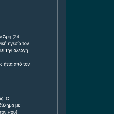
ν Άρη (24 
ική ηγεσία τον 
εί την αλλαγή 
ς ήττα από τον 
ς. Οι 
άθλημα με 
τον Ρουί 