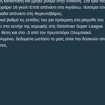
ή κατάσταση και βρήκε ρυθμό στην επίθεση. Στα τρία π
κοράρει 16 γκολ! Επτά απέναντι στο Αιγάλεω, τέσσερα στι
μαδα απέναντι στη Φερεντσβάρος.
κό βαθμό τις ελπίδες του για πρόκριση στα playoffs του
ι στο κυνήγι της κορυφής στη Stoiximan Super League.
 θέση και στο -3 από τον πρωτοπόρο Ολυμπιακό.
γρίνιο, δεδομένα ωστόσο το ματς είναι πιο δύσκολο απ
εις.