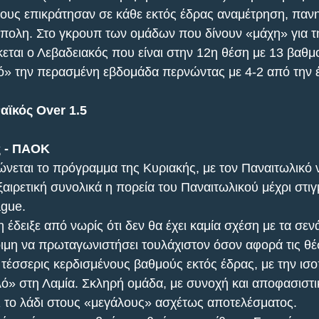
τους επικράτησαν σε κάθε εκτός έδρας αναμέτρηση, πανη
ρίπολη. Στο γκρουπ των ομάδων που δίνουν «μάχη» για 
εται ο Λεβαδειακός που είναι στην 12η θέση με 13 βαθμο
ό» την περασμένη εβδομάδα περνώντας με 4-2 από την έ
αϊκός Over 1.5
ς - ΠΑΟΚ
ώνεται το πρόγραμμα της Κυριακής, με τον Παναιτωλικό ν
αιρετική συνολικά η πορεία του Παναιτωλικού μέχρι στιγ
ague.
έδειξε από νωρίς ότι δεν θα έχει καμία σχέση με τα σεν
οιμη να πρωταγωνιστήσει τουλάχιστον όσον αφορά τις θέσ
 τέσσερις κερδισμένους βαθμούς εκτός έδρας, με την ισο
πλό» στη Λαμία. Σκληρή ομάδα, με συνοχή και αποφασιστι
ι το λάδι στους «μεγάλους» ασχέτως αποτελέσματος.