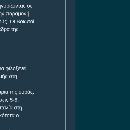
γυρίζοντας σε 
την παραμονή 
ύς. Οι Βοιωτοί 
δρα της 
α φιλοξενεί 
μής στη 
άρια της ουράς. 
εις 5-8. 
παλία στη 
κότητα ο 