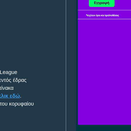
 League 
εντός έδρας 
πίνακα 
κλικ εδώ
.
 του κορυφαίου 