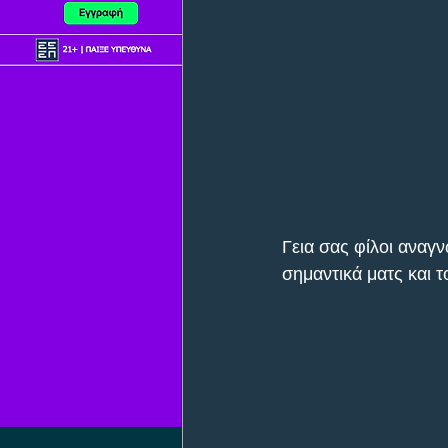
Γεια σας φίλοι αναγν
σημαντικά ματς και 