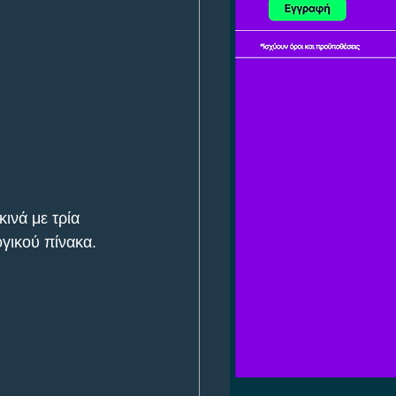
ινά με τρία 
γικού πίνακα.