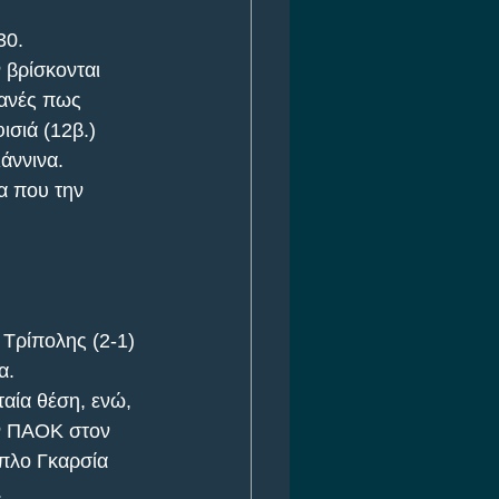
30. 
 βρίσκονται 
φανές πως 
ισιά (12β.) 
άννινα. 
α που την 
 Τρίπολης (2-1) 
α. 
αία θέση, ενώ, 
ον ΠΑΟΚ στον 
πλο Γκαρσία 
.