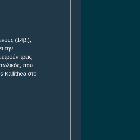
νους (14β.), 
ι την 
ετρούν τρεις 
ιτωλικός, που 
 Kallithea στο 