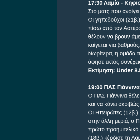
17:30 Λαμία - Κηφι
Στο ματς που ανοίγει
Οι γηπεδούχοι (21β.
πίσω από τον Αστέρα
θέλουν να βρουν άμεσ
καίγεται για βαθμούς
Νωρίτερα, η ομάδα τ
άφησε εκτός συνέχει
Εκτίμηση: Under 8.
19:00 ΠΑΣ Γιάννινα
Ο ΠΑΣ Γιάννινα θέλει
και να κάνει ακριβώς
Οι Ηπειρώτες (12β.)
στην άλλη μεριά, ο 
πρώτο προημιτελικό 
(18β.) κέρδισε τη Λα