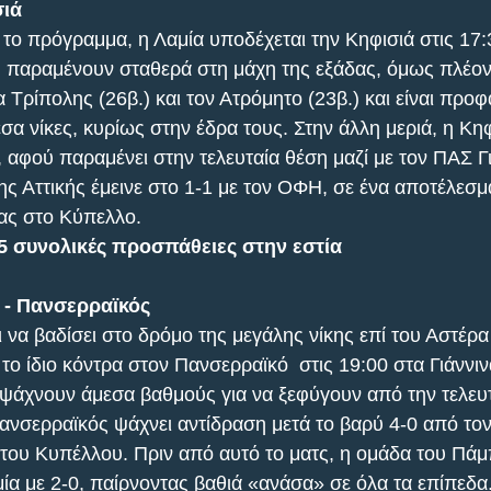
σιά
 το πρόγραμμα, η Λαμία υποδέχεται την Κηφισιά στις 17:
) παραμένουν σταθερά στη μάχη της εξάδας, όμως πλέον
 Τρίπολης (26β.) και τον Ατρόμητο (23β.) και είναι προ
α νίκες, κυρίως στην έδρα τους. Στην άλλη μεριά, η Κηφ
, αφού παραμένει στην τελευταία θέση μαζί με τον ΠΑΣ Γι
ης Αττικής έμεινε στο 1-1 με τον ΟΦΗ, σε ένα αποτέλεσμ
ας στο Κύπελλο.
5 συνολικές προσπάθειες στην εστία
 - Πανσερραϊκός
 να βαδίσει στο δρόμο της μεγάλης νίκης επί του Αστέρα
 το ίδιο κόντρα στον Πανσερραϊκό  στις 19:00 στα Γιάννιν
 ψάχνουν άμεσα βαθμούς για να ξεφύγουν από την τελευτ
Πανσερραϊκός ψάχνει αντίδραση μετά το βαρύ 4-0 από τ
του Κυπέλλου. Πριν από αυτό το ματς, η ομάδα του Πάμ
μία με 2-0, παίρνοντας βαθιά «ανάσα» σε όλα τα επίπεδα